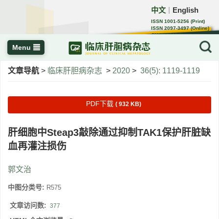
中文
English
｜
ISSN 1001-5256 (Print)
ISSN 2097-3497 (Online)
CN 22-1108/R
Menu
文章导航
>
临床肝胆病杂志
>
2020
>
36(5): 1119-1119
PDF下载
( 932 KB)
肝细胞中Steap3敲除通过抑制TAK1保护肝脏缺
血再灌注损伤
郭文治
中图分类号:
R575
文章访问数:
377