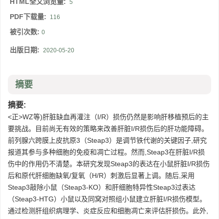
HTML全文浏览量:
5
PDF下载量:
116
被引次数:
0
出版日期:
2020-05-20
摘要
摘要:
<正>WZ等)肝脏缺血再灌注（I/R）损伤仍然是影响肝移植预后的主
要挑战。目前尚无有效的策略来改善肝脏I/R损伤后的肝功能障碍。
前列腺六跨膜上皮抗原3（Steap3）是调节铁代谢的关键因子,研究
报道其参与多种细胞的免疫和凋亡过程。然而,Steap3在肝脏I/R损
伤中的作用仍不清楚。本研究发现Steap3的表达在小鼠肝脏I/R损伤
后和原代肝细胞缺氧/复氧（H/R）刺激后显著上调。随后,采用
Steap3敲除小鼠（Steap3-KO）和肝细胞特异性Steap3过表达
（Steap3-HTG）小鼠以及同窝对照组小鼠建立肝脏I/R损伤模型。
通过检测肝组织病理学、炎症反应和细胞凋亡来评估肝损伤。此外,