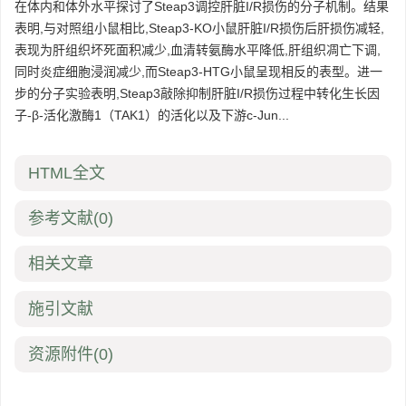
在体内和体外水平探讨了Steap3调控肝脏I/R损伤的分子机制。结果
表明,与对照组小鼠相比,Steap3-KO小鼠肝脏I/R损伤后肝损伤减轻,
表现为肝组织坏死面积减少,血清转氨酶水平降低,肝组织凋亡下调,
同时炎症细胞浸润减少,而Steap3-HTG小鼠呈现相反的表型。进一
步的分子实验表明,Steap3敲除抑制肝脏I/R损伤过程中转化生长因
子-β-活化激酶1（TAK1）的活化以及下游c-Jun...
HTML全文
参考文献
(0)
相关文章
施引文献
资源附件
(0)