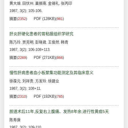
黄大熔
田伏州
巢振南
金锡礼
张丙印
,
,
,
,
1987, 3(2): 105-106.
摘要
PDF (128KB)
(
2352
)
(
981
)
肝炎肝硬化患者的胃粘膜组织学研究
陈乃玲
贾克明
彭晓君
王俊然
韩青
,
,
,
,
1987, 3(2): 106-108+113.
摘要
PDF (271KB)
(
2269
)
(
866
)
慢性肝病患者血小板聚集功能测定及其临床意义
徐葆元
刘祥贵
方发玲
徐建业
,
,
,
1987, 3(2): 108+11.
摘要
PDF (192KB)
(
2310
)
(
785
)
胆道术后11年,反复右上腹痛、发热8年余,进行性黄疸5天
陈寿庚
1987, 3(2): 109-110.