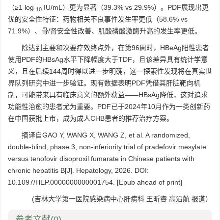
（≥1 log
IU/mL）更为显著（39.3% vs 29.9%）。PDF展现出更
10
优的安全性特征：药物相关不良事件发生率更低（58.6% vs
71.9%）、骨/肾安全性改善、肌酸磷酸激酶升高的发生率更低。
除达到主要和次要疗效终点外，在第96周时，HBeAg阳性患者
使用PDF的HBsAg水平下降幅度大于TDF，且该差异具有统计学意
义，且在后续144周时得以进一步明确，这一探索性发现将在真实世
界队列研究中进一步验证。现有数据表明PDF凭借其肝脏靶向机
制，可能带来具有临床意义的额外获益——HBsAg降低，这对追求
功能性治愈的患者尤为重要。PDF已于2024年10月作为一类创新药
在中国获批上市，成为成人CHB患者的推荐治疗方案。
摘译自GAO Y, WANG X, WANG Z, et al. A randomized,
double-blind, phase 3, non-inferiority trial of pradefovir mesylate
versus tenofovir disoproxil fumarate in Chinese patients with
chronic hepatitis B[J]. Hepatology, 2026. DOI:
10.1097/HEP.0000000000001754. [Epub ahead of print]
(吉林大学第一医院感染病中心肝病科 王昕睿 高沿航 报道）
参考文献
(0)