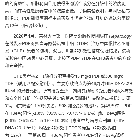
略的有效性。肝脏靶向作用使得生物活性成分在肝脏中的浓度更
高，而在毒性敏感器官中的浓度更低。动物实验表明，与阿德福韦
酯相比，PDF能将阿德福韦前药及其代谢产物向肝脏的递送效率提
高12倍（肝/肾比值）。
2026年4月，吉林大学第一医院高沿航教授团队在
Hepatology
在线发表PDF对照富马酸替诺福韦酯（TDF）治疗中国慢性乙型肝
炎（CHB）患者的随机、双盲、Ⅲ期非劣效性临床试验结果，该项
试验在中国58家中心开展，比较了PDF与TDF在CHB患者中的疗效
和安全性。
CHB患者按2∶1随机分配至接受45 mg/d PDF或300 mg/d
TDF（联用匹配安慰剂）。主要疗效终点为第48周时HBV DNA <29
IU/mL的患者比例。所有接受至少一剂研究药物的受试者均纳入疗效
和安全性分析（包括预先设定的第96周肾脏与骨骼终点指标）。研
究期间共筛查1 170例患者，908例接受药物治疗。第48周时，PDF
在HBeAg阳性[-1.8%（95%
CI
：-9.7%～ 6.1%）]和HBeAg阴性
[2.6%（95%
CI
：-5.1%～10.3%）]患者中的病毒抑制率（HBV
DNA<29 IU/mL）均达到非劣效于TDF的标准（非劣效界值
为-12%）。至第96周，HBeAg阳性患者中PDF组的HBsAg降幅