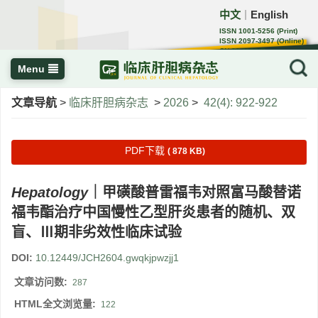
中文
English
｜
ISSN 1001-5256 (Print)
ISSN 2097-3497 (Online)
CN 22-1108/R
Menu
文章导航
>
临床肝胆病杂志
>
2026
>
42(4): 922-922
PDF下载
( 878 KB)
Hepatology
｜甲磺酸普雷福韦对照富马酸替诺
福韦酯治疗中国慢性乙型肝炎患者的随机、双
盲、Ⅲ期非劣效性临床试验
DOI:
10.12449/JCH2604.gwqkjpwzjj1
文章访问数:
287
HTML全文浏览量:
122