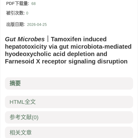
PDF下载量:
68
被引次数:
0
出版日期:
2026-04-25
Gut Microbes
｜Tamoxifen induced
hepatotoxicity via gut microbiota-mediated
hyodeoxycholic acid depletion and
Farnesoid X receptor signaling disruption
摘要
HTML全文
参考文献
(0)
相关文章