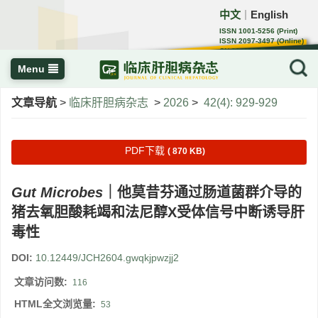
中文
English
｜
ISSN 1001-5256 (Print)
ISSN 2097-3497 (Online)
CN 22-1108/R
Menu
文章导航
>
临床肝胆病杂志
>
2026
>
42(4): 929-929
PDF下载
( 870 KB)
Gut Microbes
｜他莫昔芬通过肠道菌群介导的
猪去氧胆酸耗竭和法尼醇X受体信号中断诱导肝
毒性
DOI:
10.12449/JCH2604.gwqkjpwzjj2
文章访问数:
116
HTML全文浏览量:
53