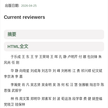
出版日期:
2026-04-25
Current reviewers
摘要
HTML全文
于乐成 王 东 王 宇 王荣琦 王 晖 孔 静 卢明芹 付 娜 包剑锋 朱
风尚 任 刚
华 静 向晓星 刘成海 刘志华 刘 峰 刘彬彬 江 勇 祁兴顺 纪文斌
李京涛 李 嘉
李瀚旻 肖 凡 吴志贤 吴金明 吴 浩 何 松 汪 慧 张雅敏 陆忠华 陈
恩强 武振宇
林 伟 周文策 郑明华 郑素军 封 波 荀运浩 段学章 费 健 姚登福
党晓卫 钱保林