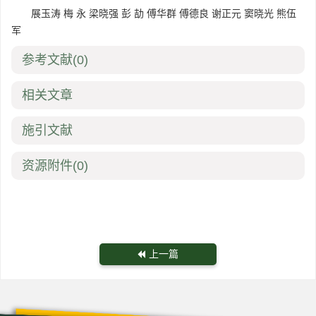
展玉涛 梅 永 梁晓强 彭 劼 傅华群 傅德良 谢正元 窦晓光 熊伍
军
参考文献
(0)
相关文章
施引文献
资源附件
(0)
上一篇