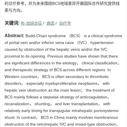
的诊疗参考，并为未来围绕BCS地域差异开展国际合作研究提供线
索与方向。
关键词:
布-加综合征
/
病因
/
治疗学
Abstract:
Budd-Chiari syndrome （BCS） is a clinical syndrome
of portal vein and/or inferior vena cava （IVC） hypertension
caused by obstruction of the hepatic veins and/or the IVC
proximal to its opening. Previous studies have shown that there
are significant differences in the etiology， clinical classification，
and therapeutic strategy of BCS across different regions. In
Western countries， BCS is often secondary to thrombotic
disorders， especially myeloproliferative neoplasms， with
hepatic vein obstruction as the main lesion； the treatment of
BCS mainly follows a stepwise strategy of anticoagulation，
recanalization， shunting， and liver transplantation， with
relatively early timing for transjugular intrahepatic portosystemic
shunt. In contrast， BCS in China mainly involves membranous
obstruction of the retrohepatic IVC and mixed-type obstruction，