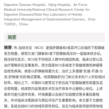
Digestive Disease Hospital，Xijing Hospital，Air Force
Medical University/National Clinical Research Center for
Digestive Diseases/State Key Laboratory of Holistic
Integrative Management of Gastrointestinal Cancers，Xi’an
710032，China
摘要
摘要:
布‑加综合征（BCS）是指肝静脉和/或其开口近端的下腔静脉
发生阻塞，继而引发门静脉和/或下腔静脉高压的一组临床综合征。
既往研究显示，BCS在不同地区人群中的病因构成、临床分型以及
治疗策略存在显著差异。西方国家BCS多继发于骨髓增殖性肿瘤等
血栓性疾病，病变以肝静脉阻塞为主；治疗上多遵循“抗凝-开通-分
流-肝移植”的阶梯式策略，经颈静脉肝内门体分流术的介入时机相对
较早。相比之下，中国BCS更常见于肝后段下腔静脉膜性阻塞及混
合型阻塞，经皮腔内血管成形术在治疗体系中占据核心地位。上述
差异可能与遗传背景、环境暴露以及医疗实践模式等多重因素相
关，并对临床决策路径与预后评估产生重要影响。本文基于文献梳
理，系统总结BCS的地域异质性特征，旨在为临床医师提供跨地域