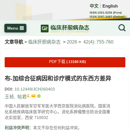
中文
English
｜
ISSN 1001-5256 (Print)
ISSN 2097-3497 (Online)
CN 22-1108/R
Menu
文章导航
>
临床肝胆病杂志
>
2026
>
42(4): 755-760
PDF下载
( 13180 KB)
布-加综合征病因和诊疗模式的东西方差异
DOI:
10.12449/JCH260403
,
,
王祯
,
帖君
中国人民解放军空军军医大学西京医院消化病医院，国家消
化系统疾病临床医学研究中心，消化系肿瘤整合防治全国重
点实验室，西安 710032
利益冲突声明：
本文不存在任何利益冲突。