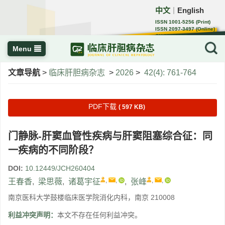
中文
English
｜
ISSN 1001-5256 (Print)
ISSN 2097-3497 (Online)
CN 22-1108/R
Menu
文章导航
>
临床肝胆病杂志
>
2026
>
42(4): 761-764
PDF下载
( 597 KB)
门静脉-肝窦血管性疾病与肝窦阻塞综合征：同
一疾病的不同阶段？
DOI:
10.12449/JCH260404
,
,
,
,
王春香
,
梁思薇
,
诸葛宇征
,
张峰
南京医科大学鼓楼临床医学院消化内科，南京 210008
利益冲突声明：
本文不存在任何利益冲突。