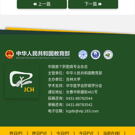
上一篇
下一篇
中国首个肝胆病专业杂志
主管单位：中华人民共和国教育部
主办单位：吉林大学
学术支持：中华医学会肝病学分会
通信地址：长春市新疆街461号
投稿咨询：0431-88782044
审稿咨询：0431-88783542
电子信箱：
lcgdb@vip.163.com
昨日IP[
]
昨日PV[
]
今日IP[
]
今日PV[
]
当前在线[
]