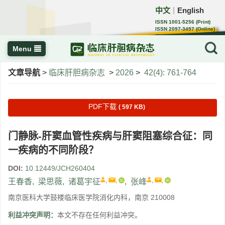
中文
English
｜
ISSN 1001-5256 (Print)
ISSN 2097-3497 (Online)
CN 22-1108/R
Menu
文章导航
>
临床肝胆病杂志
>
2026
>
42(4): 761-764
PDF下载
( 597 KB)
门静脉-肝窦血管性疾病与肝窦阻塞综合征：同
一疾病的不同阶段？
DOI:
10.12449/JCH260404
,
,
,
,
王春香
,
梁思薇
,
诸葛宇征
,
张峰
南京医科大学鼓楼临床医学院消化内科，南京 210008
利益冲突声明：
本文不存在任何利益冲突。