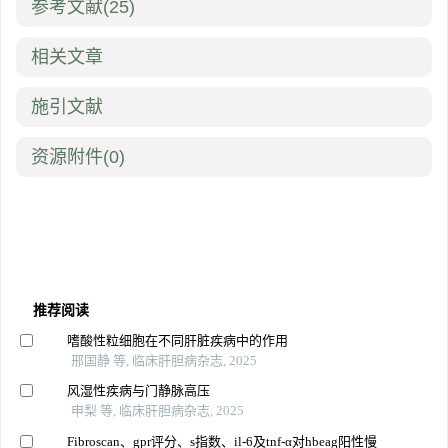
参考文献
(25)
相关文章
施引文献
资源附件
(0)
推荐阅读
嗜酸性粒细胞在不同肝脏疾病中的作用
邢国静 等, 临床肝胆病杂志, 2025
风湿性疾病与门静脉高压
申梨 等, 临床肝胆病杂志, 2025
Fibroscan、gpr评分、s指数、il-6及tnf-α对hbeag阳性慢