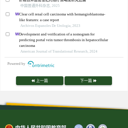
中国普通外科杂志, 2025
Clear cell renal cell carcinoma with hemangioblastoma-
like features: a case report
Archivos Espanoles De Urologia, 2023
Development and verification of a nomogram for
predicting portal vein tumor thrombosis in hepatocellular
carcinoma
American Journal of Translational Research, 2024
Powered by
上一篇
下一篇