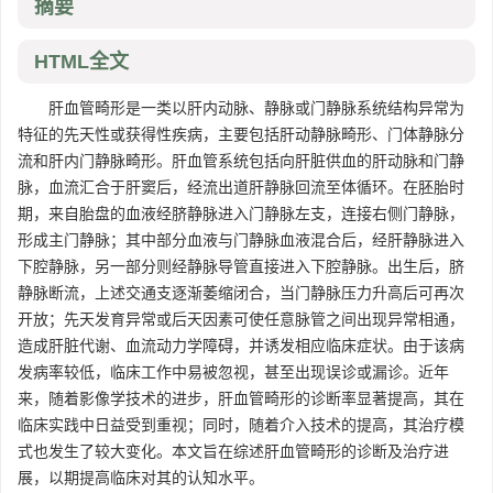
摘要
HTML全文
肝血管畸形是一类以肝内动脉、静脉或门静脉系统结构异常为
特征的先天性或获得性疾病，主要包括肝动静脉畸形、门体静脉分
流和肝内门静脉畸形。肝血管系统包括向肝脏供血的肝动脉和门静
脉，血流汇合于肝窦后，经流出道肝静脉回流至体循环。在胚胎时
期，来自胎盘的血液经脐静脉进入门静脉左支，连接右侧门静脉，
形成主门静脉；其中部分血液与门静脉血液混合后，经肝静脉进入
下腔静脉，另一部分则经静脉导管直接进入下腔静脉。出生后，脐
静脉断流，上述交通支逐渐萎缩闭合，当门静脉压力升高后可再次
开放；先天发育异常或后天因素可使任意脉管之间出现异常相通，
造成肝脏代谢、血流动力学障碍，并诱发相应临床症状。由于该病
发病率较低，临床工作中易被忽视，甚至出现误诊或漏诊。近年
来，随着影像学技术的进步，肝血管畸形的诊断率显著提高，其在
临床实践中日益受到重视；同时，随着介入技术的提高，其治疗模
式也发生了较大变化。本文旨在综述肝血管畸形的诊断及治疗进
展，以期提高临床对其的认知水平。