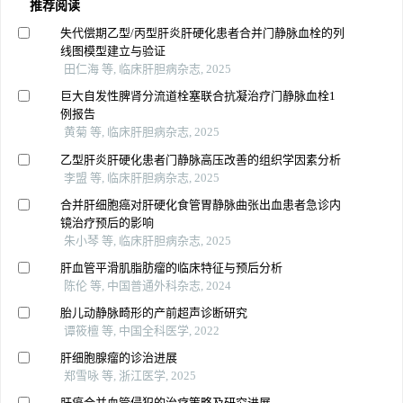
推荐阅读
失代偿期乙型/丙型肝炎肝硬化患者合并门静脉血栓的列
线图模型建立与验证
田仁海 等, 临床肝胆病杂志, 2025
巨大自发性脾肾分流道栓塞联合抗凝治疗门静脉血栓1
例报告
黄菊 等, 临床肝胆病杂志, 2025
乙型肝炎肝硬化患者门静脉高压改善的组织学因素分析
李盟 等, 临床肝胆病杂志, 2025
合并肝细胞癌对肝硬化食管胃静脉曲张出血患者急诊内
镜治疗预后的影响
朱小琴 等, 临床肝胆病杂志, 2025
肝血管平滑肌脂肪瘤的临床特征与预后分析
陈伦 等, 中国普通外科杂志, 2024
胎儿动静脉畸形的产前超声诊断研究
谭筱檀 等, 中国全科医学, 2022
肝细胞腺瘤的诊治进展
郑雪咏 等, 浙江医学, 2025
肝癌合并血管侵犯的治疗策略及研究进展