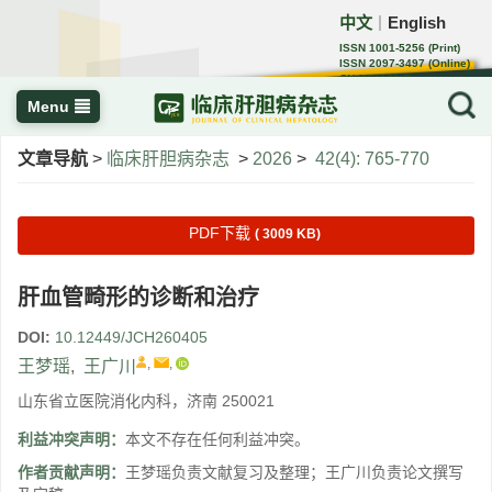
中文
English
｜
ISSN 1001-5256 (Print)
ISSN 2097-3497 (Online)
CN 22-1108/R
Menu
文章导航
>
临床肝胆病杂志
>
2026
>
42(4): 765-770
PDF下载
( 3009 KB)
肝血管畸形的诊断和治疗
DOI:
10.12449/JCH260405
,
,
王梦瑶
,
王广川
山东省立医院消化内科，济南 250021
利益冲突声明：
本文不存在任何利益冲突。
作者贡献声明：
王梦瑶负责文献复习及整理；王广川负责论文撰写