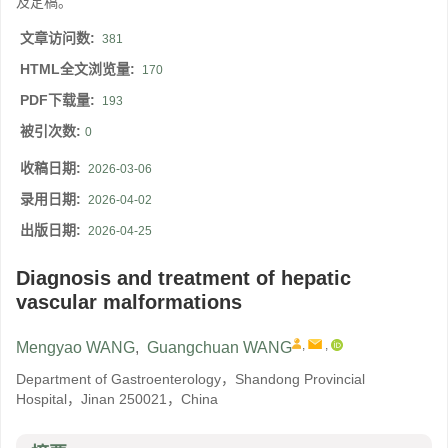
及定稿。
文章访问数:
381
HTML全文浏览量:
170
PDF下载量:
193
被引次数:
0
收稿日期:
2026-03-06
录用日期:
2026-04-02
出版日期:
2026-04-25
Diagnosis and treatment of hepatic
vascular malformations
,
,
Mengyao WANG
,
Guangchuan WANG
Department of Gastroenterology，Shandong Provincial
Hospital，Jinan 250021，China