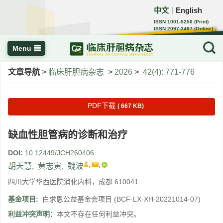
中文
English
｜
ISSN 1001-5256 (Print)
ISSN 2097-3497 (Online)
CN 22-1108/R
Menu
文章导航
>
临床肝胆病杂志
>
2026
>
42(4): 771-776
PDF下载
( 667 KB)
缺血性胆管病的诊断和治疗
DOI:
10.12449/JCH260406
,
,
胡天慧
,
黄志寅
,
魏波
四川大学华西医院消化内科，成都 610041
基金项目:
白求恩公益基金会项目
(BCF-LX-XH-20221014-07)
利益冲突声明：
本文不存在任何利益冲突。