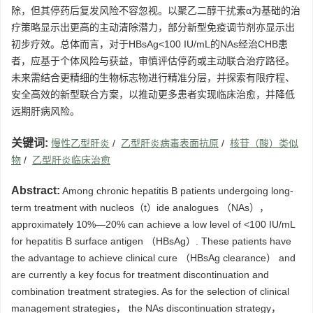
除，但其停药后复发风险不容忽视。以聚乙二醇干扰素α为基础的治
疗策略显示出更高的主动清除潜力，部分新型免疫调节剂亦显示出
初步疗效。总体而言，对于HBsAg<100 IU/mL的NAs经治CHB患
者，应基于个体风险与获益，审慎评估停药或主动联合治疗路径。
未来需结合更精细的生物标志物进行精准分层，并探索有限疗程、
安全高效的新型联合方案，以推动更多患者实现临床治愈，并降低
远期肝病风险。
关键词:
慢性乙型肝炎
/
乙型肝炎病毒表面抗原
/
核苷（酸）类似
物
/
乙型肝炎临床治愈
Abstract:
Among chronic hepatitis B patients undergoing long-
term treatment with nucleos（t）ide analogues （NAs），
approximately 10%—20% can achieve a low level of <100 IU/mL
for hepatitis B surface antigen （HBsAg）. These patients have
the advantage to achieve clinical cure （HBsAg clearance） and
are currently a key focus for treatment discontinuation and
combination treatment strategies. As for the selection of clinical
management strategies， the NAs discontinuation strategy，