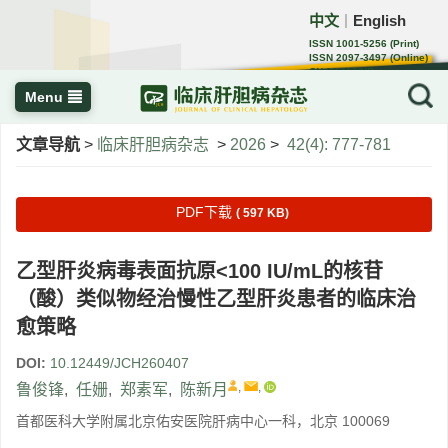
中文
English
｜
ISSN 1001-5256 (Print)
ISSN 2097-3497 (Online)
CN 22-1108/R
Menu
文章导航
>
临床肝胆病杂志
>
2026
>
42(4): 777-781
PDF下载
( 597 KB)
乙型肝炎病毒表面抗原<100 IU/mL的核苷
（酸）类似物经治慢性乙型肝炎患者的临床治
愈策略
DOI:
10.12449/JCH260407
,
,
鲁俊锋
,
任姗
,
郑素军
,
陈新月
首都医科大学附属北京佑安医院肝病中心一科，北京 100069