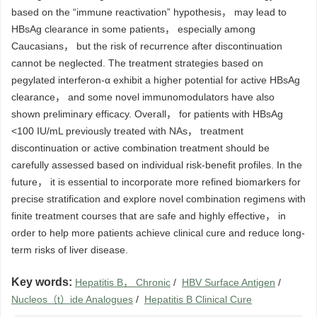
based on the “immune reactivation” hypothesis， may lead to
HBsAg clearance in some patients， especially among
Caucasians， but the risk of recurrence after discontinuation
cannot be neglected. The treatment strategies based on
pegylated interferon-α exhibit a higher potential for active HBsAg
clearance， and some novel immunomodulators have also
shown preliminary efficacy. Overall， for patients with HBsAg
<100 IU/mL previously treated with NAs， treatment
discontinuation or active combination treatment should be
carefully assessed based on individual risk-benefit profiles. In the
future， it is essential to incorporate more refined biomarkers for
precise stratification and explore novel combination regimens with
finite treatment courses that are safe and highly effective， in
order to help more patients achieve clinical cure and reduce long-
term risks of liver disease.
Key words:
Hepatitis B， Chronic
/
HBV Surface Antigen
/
Nucleos（t）ide Analogues
/
Hepatitis B Clinical Cure