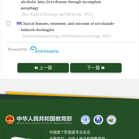
alcoholic fatty liver disease through incomplete
autophagy
Free Radical Biology and Medicine, 2023
Clinical features, treatment, and outcome of nivolumab-
induced cholangitis
Immunopharmacology and Immunotoxicology, 2024
Powered by
上一篇
下一篇
中国首个肝胆病专业杂志