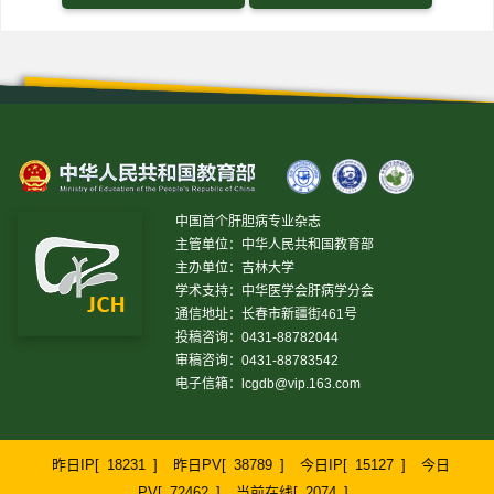
中国首个肝胆病专业杂志
主管单位：中华人民共和国教育部
主办单位：吉林大学
学术支持：中华医学会肝病学分会
通信地址：长春市新疆街461号
投稿咨询：0431-88782044
审稿咨询：0431-88783542
电子信箱：
lcgdb@vip.163.com
昨日IP[
18231
]
昨日PV[
38789
]
今日IP[
15127
]
今日
PV[
72462
]
当前在线[
2074
]