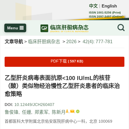
中文
English
｜
ISSN 1001-5256 (Print)
ISSN 2097-3497 (Online)
CN 22-1108/R
Menu
文章导航
>
临床肝胆病杂志
>
2026
>
42(4): 777-781
PDF下载
( 597 KB)
乙型肝炎病毒表面抗原<100 IU/mL的核苷
（酸）类似物经治慢性乙型肝炎患者的临床治
愈策略
DOI:
10.12449/JCH260407
,
,
鲁俊锋
,
任姗
,
郑素军
,
陈新月
首都医科大学附属北京佑安医院肝病中心一科，北京 100069