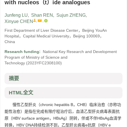
with nucleos（t）ide analogues
Junfeng LU
,
Shan REN
,
Sujun ZHENG
,
,
,
Xinyue CHEN
First Department of Liver Disease Center，Beijing YouAn
Hospital，Capital Medical University，Beijing 100069，
China
Research funding:
National Key Research and Development
Program of Ministry of Science and
Technology
(2023YFC2308100)
摘要
HTML全文
慢性乙型肝炎（chronic hepatitis B，CHB）临床治愈（亦称功
能性治愈）是指在完成有限疗程治疗后，血清乙型肝炎病毒表面抗
原（HBV surface antigen，HBsAg）阴转，伴或不伴HBsAg血清学
转换，HBV DNA持续检测不到，乙型肝炎病毒e抗原（HBV e