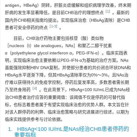
antigen，HBeAg）阴转，肝脏炎症缓解和组织病理学改善，终末期
［
1
］
肝病的发生率显著降低，是目前CHB治疗的理想终点
。最新的
国内外CHB相关指南均提出，实现临床治愈（HBsAg清除）是CHB
［
1
-
3
］
患者可安全停药的终点
。
目前，CHB治疗药物主要包括核苷（酸）类似物
［nucleos（t）ide analogues，NAs］和聚乙二醇干扰素
α（polyethylene glycol interferon α，PEG-IFN-α）。临床实践表
明，实现临床治愈主要依赖以PEG-IFN-α为基础的治疗方案。NAs
虽能强效抑制HBV DNA复制，并使部分患者的共价闭合环状DNA和
HBsAg水平逐渐下降，但其HBsAg清除率仅为0%～3%，且NAs治
疗难以获得持久的免疫学控制，停药后复发率高，多数患者需长期
［
4
］
乃至终身用药
。在此背景下，HBsAg<100 IU/mL已成为NAs经
治CHB患者治疗应答的重要阈值：该阈值不仅是停药的可替代指
标，也标志着患者属于有望实现临床治愈的优势人群。本文旨在针
对该人群停药的利弊、临床治愈策略与研究进展进行综述，以期为
临床实践提供参考与讨论依据。
1. HBsAg<100 IU/mL是NAs经治CHB患者停药的
重要指标