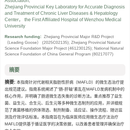
Association
,
Zhejiang Provincial Key Laboratory for Accurate Diagnosis
and Treatment of Chronic Liver Diseases & Hepatology
Center， the First Affiliated Hospital of Wenzhou Medical
University
Research funding:
Zhejiang Provincial Major R&D Project
（Leading Goose）
(2025C02135)
;
Zhejiang Provincial Natural
Science Foundation Major Project
(461230125)
;
National Natural
Science Foundation of China General Program
(80217077)
摘要
摘要:
本指南针对代谢相关脂肪性肝病（MAFLD）的微生态治疗提
出规范建议。指南系统阐述了“肠-肝轴”紊乱在MAFLD发病机制中的
核心作用，并明确了肠道微生态失衡的诊断方法。重点推荐了益生
菌、益生元、合生元、后生元等多种微生态制剂的应用，并详细规
范了粪菌移植的供体筛选、制剂制备、适应证、操作流程、随访监
测及疗效评估标准。本指南旨在为临床医师应用微生态疗法治疗
MAFLD提供基于循证医学的决策依据，以改善患者管理并确保治疗