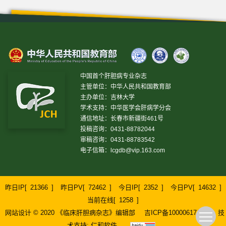
中国首个肝胆病专业杂志
主管单位：中华人民共和国教育部
主办单位：吉林大学
学术支持：中华医学会肝病学分会
通信地址：长春市新疆街461号
投稿咨询：0431-88782044
审稿咨询：0431-88783542
电子信箱：
lcgdb@vip.163.com
昨日IP[
21366
]
昨日PV[
72462
]
今日IP[
2352
]
今日PV[
14632
]
当前在线[
1258
]
网站设计 © 2020 《临床肝胆病杂志》编辑部
吉ICP备10000617号-1
技
术支持:
仁和软件