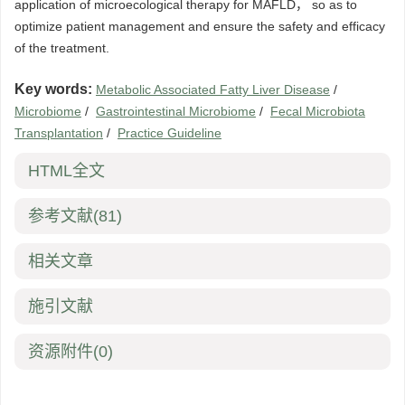
application of microecological therapy for MAFLD， so as to
optimize patient management and ensure the safety and efficacy
of the treatment.
Key words:
Metabolic Associated Fatty Liver Disease
/
Microbiome
/
Gastrointestinal Microbiome
/
Fecal Microbiota
Transplantation
/
Practice Guideline
HTML全文
参考文献
(81)
相关文章
施引文献
资源附件
(0)