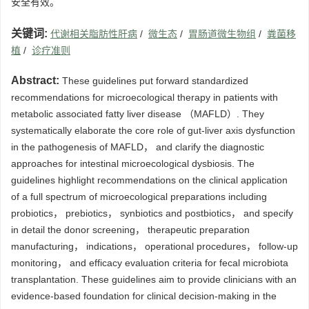
安全有效。
关键词:
代谢相关脂肪性肝病
/
微生态
/
胃肠道微生物组
/
粪菌移
植
/
诊疗准则
Abstract:
These guidelines put forward standardized
recommendations for microecological therapy in patients with
metabolic associated fatty liver disease （MAFLD）. They
systematically elaborate the core role of gut-liver axis dysfunction
in the pathogenesis of MAFLD， and clarify the diagnostic
approaches for intestinal microecological dysbiosis. The
guidelines highlight recommendations on the clinical application
of a full spectrum of microecological preparations including
probiotics， prebiotics， synbiotics and postbiotics， and specify
in detail the donor screening， therapeutic preparation
manufacturing， indications， operational procedures， follow-up
monitoring， and efficacy evaluation criteria for fecal microbiota
transplantation. These guidelines aim to provide clinicians with an
evidence-based foundation for clinical decision-making in the