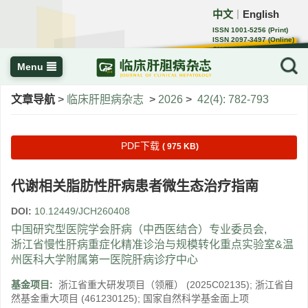
中文
English
｜
ISSN 1001-5256 (Print)
ISSN 2097-3497 (Online)
CN 22-1108/R
Menu
文章导航
>
临床肝胆病杂志
>
2026
>
42(4): 782-793
PDF下载
( 975 KB)
代谢相关脂肪性肝病患者微生态治疗指南
DOI:
10.12449/JCH260408
中国研究型医院学会肝病（中西医结合）专业委员会
,
浙江省慢性肝病重症化精准诊治与规模转化重点实验室&温
州医科大学附属第一医院肝病诊疗中心
基金项目:
浙江省重大研发项目（领雁）
(2025C02135)
;
浙江省自
然基金重大项目
(461230125)
;
国家自然科学基金面上项