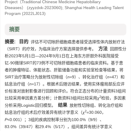
Project（Traditional Chinese Medicine Hepatobiliary
Diseases）
(zyyzdxk-2023060)
;
Shanghai Health Leading Talent
Program
(2022LJ013)
摘要
摘要:
目的
评估不可切除肝细胞癌患者接受选择性体内放射疗法
方法
（SIRT）的疗效，为临床治疗方案选择提供参考。
回顾性分
析2023年5月1日—2024年9月1日在上海东方肝胆外科医院接受
钇-90微球SIRT的73例不可切除肝细胞癌患者的临床资料。基于患
者的肿瘤特征、体能状态、肝脏储备功能和实验室检查等结果，将
SIRT治疗策略分为放射性切除组（
n
=9）、转化治疗组（
n
=47）和
姑息治疗组（
n
=17）。根据术后随访结果，使用实体瘤局部反应评
价标准对放射影像进行回顾和评价。符合正态分布的计量资料3组间
2
比较采用单因素方差分析；计数资料3组间比较采用
χ
检验，多因素
结果
分析采用Logistic回归模型。
放射性切除组、转化治疗组和
2
姑息治疗组的术后疗效差异有统计学意义（
χ
=30.060，
P
<0.001）；3组的疾病控制率分别为100.0%（9/9）、
83.0%（39/47）和29.4%（5/17），组间差异有统计学意义