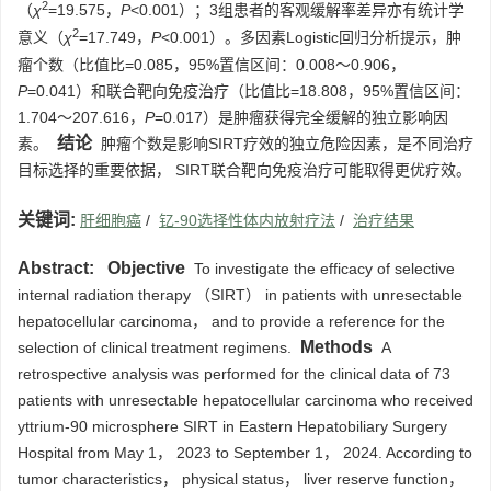
2
（
χ
=19.575，
P
<0.001）；3组患者的客观缓解率差异亦有统计学
2
意义（
χ
=17.749，
P
<0.001）。多因素Logistic回归分析提示，肿
瘤个数（比值比=0.085，95%置信区间：0.008～0.906，
P
=0.041）和联合靶向免疫治疗（比值比=18.808，95%置信区间：
1.704～207.616，
P
=0.017）是肿瘤获得完全缓解的独立影响因
结论
素。
肿瘤个数是影响SIRT疗效的独立危险因素，是不同治疗
目标选择的重要依据， SIRT联合靶向免疫治疗可能取得更优疗效。
关键词:
肝细胞癌
/
钇-90选择性体内放射疗法
/
治疗结果
Abstract:
Objective
To investigate the efficacy of selective
internal radiation therapy （SIRT） in patients with unresectable
hepatocellular carcinoma， and to provide a reference for the
Methods
selection of clinical treatment regimens.
A
retrospective analysis was performed for the clinical data of 73
patients with unresectable hepatocellular carcinoma who received
yttrium-90 microsphere SIRT in Eastern Hepatobiliary Surgery
Hospital from May 1， 2023 to September 1， 2024. According to
tumor characteristics， physical status， liver reserve function，