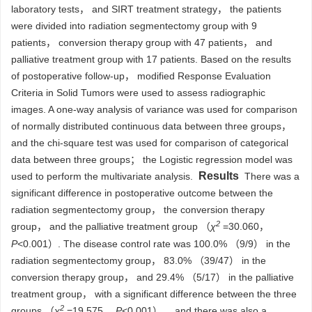
laboratory tests， and SIRT treatment strategy， the patients
were divided into radiation segmentectomy group with 9
patients， conversion therapy group with 47 patients， and
palliative treatment group with 17 patients. Based on the results
of postoperative follow-up， modified Response Evaluation
Criteria in Solid Tumors were used to assess radiographic
images. A one-way analysis of variance was used for comparison
of normally distributed continuous data between three groups，
and the chi-square test was used for comparison of categorical
data between three groups； the Logistic regression model was
Results
used to perform the multivariate analysis.
There was a
significant difference in postoperative outcome between the
radiation segmentectomy group， the conversion therapy
2
group， and the palliative treatment group （
χ
=30.060，
P
<0.001）. The disease control rate was 100.0% （9/9） in the
radiation segmentectomy group， 83.0% （39/47） in the
conversion therapy group， and 29.4% （5/17） in the palliative
treatment group， with a significant difference between the three
2
groups （
χ
=19.575，
P
<0.001）， and there was also a