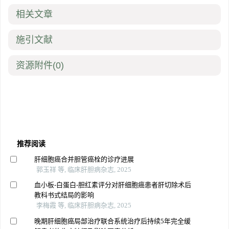
相关文章
施引文献
资源附件
(0)
推荐阅读
肝细胞癌合并胆管癌栓的诊疗进展
郭玉祥 等, 临床肝胆病杂志, 2025
血小板-白蛋白-胆红素评分对肝细胞癌患者肝切除术后
教科书式结局的影响
李梅霞 等, 临床肝胆病杂志, 2025
晚期肝细胞癌局部治疗联合系统治疗后持续5年完全缓