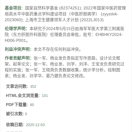
基金项目:
国家自然科学基金
(82374251)
;
2022年国家中医药管理
局高水平中医药重点学科建设项目（中医肝胆病学）
(zyyzdxk-
2023060)
;
上海市卫生健康领军人才计划
(2022LJ013)
伦理学声明：
本研究于2024年5月15日由海军军医大学第三附属医
院（东方肝胆外科医院）伦理委员会审批，批号：EHBHKY2024-
H006-P001。
利益冲突声明：
本文不存在任何利益冲突。
作者贡献声明：
张一军、杨业发负责拟定写作思路，设计论文框
架，起草论文；张一军、杨业发、刘学、刘洋、王宝龙负责研究过
程的实施；张一军、王晓燕负责数据收集，统计学分析，绘制图
表；杨业发、孙学华、葛乃健负责论文修改。
文章访问数:
352
HTML全文浏览量:
101
PDF下载量:
80
被引次数:
0
收稿日期:
2025-12-03