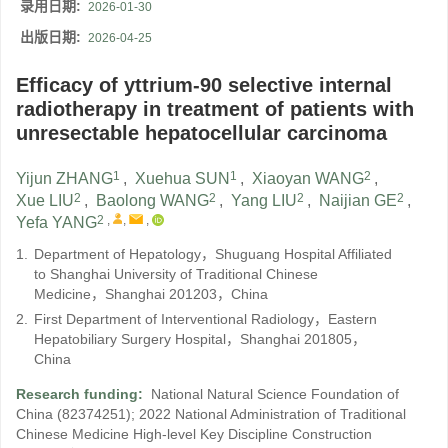
录用日期:
2026-01-30
出版日期:
2026-04-25
Efficacy of yttrium-90 selective internal
radiotherapy in treatment of patients with
unresectable hepatocellular carcinoma
1
1
2
Yijun ZHANG
,
Xuehua SUN
,
Xiaoyan WANG
,
2
2
2
2
Xue LIU
,
Baolong WANG
,
Yang LIU
,
Naijian GE
,
2
,
,
,
Yefa YANG
1.
Department of Hepatology，Shuguang Hospital Affiliated
to Shanghai University of Traditional Chinese
Medicine，Shanghai 201203，China
2.
First Department of Interventional Radiology，Eastern
Hepatobiliary Surgery Hospital，Shanghai 201805，
China
Research funding:
National Natural Science Foundation of
China
(82374251)
;
2022 National Administration of Traditional
Chinese Medicine High-level Key Discipline Construction