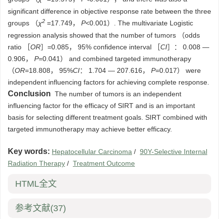
significant difference in objective response rate between the three
2
groups （
χ
=17.749，
P
<0.001）. The multivariate Logistic
regression analysis showed that the number of tumors （odds
ratio ［
OR
］=0.085， 95% confidence interval ［
CI
］： 0.008 —
0.906，
P
=0.041） and combined targeted immunotherapy
（
OR
=18.808， 95%
CI
： 1.704 — 207.616，
P
=0.017） were
independent influencing factors for achieving complete response.
Conclusion
The number of tumors is an independent
influencing factor for the efficacy of SIRT and is an important
basis for selecting different treatment goals. SIRT combined with
targeted immunotherapy may achieve better efficacy.
Key words:
Hepatocellular Carcinoma
/
90Y-Selective Internal
Radiation Therapy
/
Treatment Outcome
HTML全文
参考文献
(37)