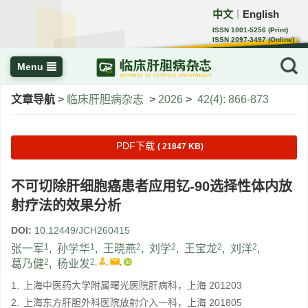
中文
English
｜
ISSN 1001-5256 (Print)
ISSN 2097-3497 (Online)
CN 22-1108/R
Menu
文章导航
>
临床肝胆病杂志
>
2026
>
42(4): 866-873
PDF下载
( 21847 KB)
不可切除肝细胞癌患者应用钇-90选择性体内放
射疗法的效果分析
DOI:
10.12449/JCH260415
1
1
2
2
2
2
张一军
,
孙学华
,
王晓燕
,
刘学
,
王宝龙
,
刘洋
,
2
2
,
,
,
葛乃健
,
杨业发
1.
上海中医药大学附属曙光医院肝病科，上海 201203
2.
上海东方肝胆外科医院放射介入一科，上海 201805