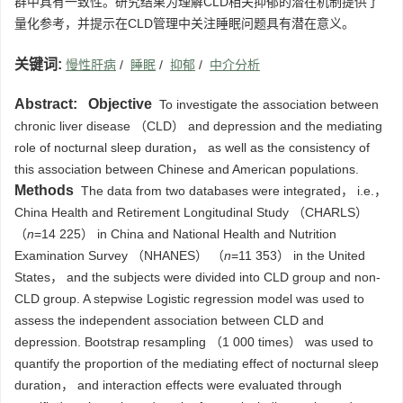
群中具有一致性。研究结果为理解CLD相关抑郁的潜在机制提供了
量化参考，并提示在CLD管理中关注睡眠问题具有潜在意义。
关键词:
慢性肝病
/
睡眠
/
抑郁
/
中介分析
Abstract:
Objective
To investigate the association between
chronic liver disease （CLD） and depression and the mediating
role of nocturnal sleep duration， as well as the consistency of
this association between Chinese and American populations.
Methods
The data from two databases were integrated， i.e.，
China Health and Retirement Longitudinal Study （CHARLS）
（
n
=14 225） in China and National Health and Nutrition
Examination Survey （NHANES） （
n
=11 353） in the United
States， and the subjects were divided into CLD group and non-
CLD group. A stepwise Logistic regression model was used to
assess the independent association between CLD and
depression. Bootstrap resampling （1 000 times） was used to
quantify the proportion of the mediating effect of nocturnal sleep
duration， and interaction effects were evaluated through