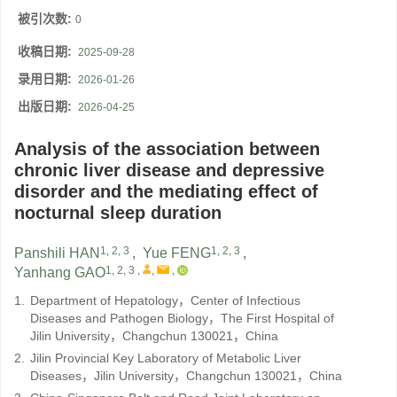
被引次数:
0
收稿日期:
2025-09-28
录用日期:
2026-01-26
出版日期:
2026-04-25
Analysis of the association between
chronic liver disease and depressive
disorder and the mediating effect of
nocturnal sleep duration
1, 2, 3
1, 2, 3
Panshili HAN
,
Yue FENG
,
1, 2, 3
,
,
,
Yanhang GAO
1.
Department of Hepatology，Center of Infectious
Diseases and Pathogen Biology，The First Hospital of
Jilin University，Changchun 130021，China
2.
Jilin Provincial Key Laboratory of Metabolic Liver
Diseases，Jilin University，Changchun 130021，China