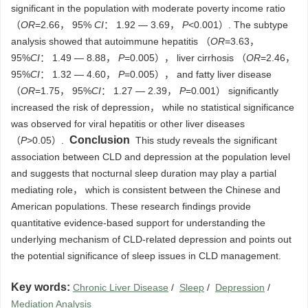
significant in the population with moderate poverty income ratio
（
OR
=2.66， 95%
CI
： 1.92 — 3.69，
P
<0.001）. The subtype
analysis showed that autoimmune hepatitis （
OR
=3.63，
95%
CI
： 1.49 — 8.88，
P
=0.005）， liver cirrhosis （
OR
=2.46，
95%
CI
： 1.32 — 4.60，
P
=0.005）， and fatty liver disease
（
OR
=1.75， 95%
CI
： 1.27 — 2.39，
P
=0.001） significantly
increased the risk of depression， while no statistical significance
was observed for viral hepatitis or other liver diseases
Conclusion
（
P
>0.05）.
This study reveals the significant
association between CLD and depression at the population level
and suggests that nocturnal sleep duration may play a partial
mediating role， which is consistent between the Chinese and
American populations. These research findings provide
quantitative evidence-based support for understanding the
underlying mechanism of CLD-related depression and points out
the potential significance of sleep issues in CLD management.
Key words:
Chronic Liver Disease
/
Sleep
/
Depression
/
Mediation Analysis