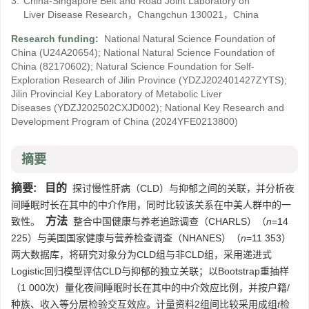
3.
China-Singapore Belt and Road Joint Laboratory on
Liver Disease Research，Changchun 130021，China
Research funding:
National Natural Science Foundation of
China
(U24A20654)
;
National Natural Science Foundation of
China
(82170602)
;
Natural Science Foundation for Self-
Exploration Research of Jilin Province
(YDZJ202401427ZYTS)
;
Jilin Provincial Key Laboratory of Metabolic Liver
Diseases
(YDZJ202502CXJD002)
;
National Key Research and
Development Program of China
(2024YFE0213800)
摘要
摘要:
目的
探讨慢性肝病（CLD）与抑郁之间的关联，并分析夜
间睡眠时长在其中的中介作用，同时比较该关系在中美人群中的一
方法
致性。
整合中国健康与养老追踪调查（CHARLS）（
n
=14
225）与美国国家健康与营养检查调查（NHANES）（
n
=11 353）
两大数据库，将研究对象分为CLD组与非CLD组，采用递进式
Logistic回归模型评估CLD与抑郁的独立关联；以Bootstrap重抽样
（1 000次）量化夜间睡眠时长在其中的中介效应比例，并按户籍/
种族、收入等分层检验交互效应。计量资料2组间比较采用成组
t
检