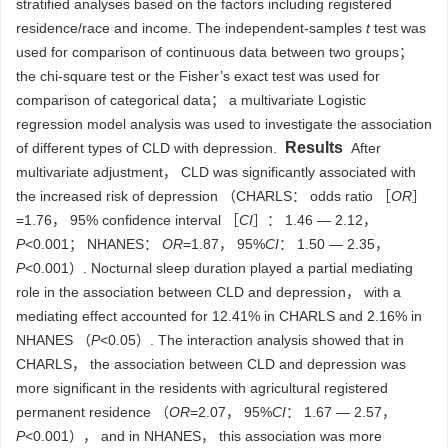
stratified analyses based on the factors including registered
residence/race and income. The independent-samples
t
test was
used for comparison of continuous data between two groups；
the chi-square test or the Fisher’s exact test was used for
comparison of categorical data； a multivariate Logistic
regression model analysis was used to investigate the association
Results
of different types of CLD with depression.
After
multivariate adjustment， CLD was significantly associated with
the increased risk of depression （CHARLS： odds ratio ［
OR
］
=1.76， 95% confidence interval ［
CI
］： 1.46 — 2.12，
P
<0.001； NHANES：
OR
=1.87， 95%
CI
： 1.50 — 2.35，
P
<0.001）. Nocturnal sleep duration played a partial mediating
role in the association between CLD and depression， with a
mediating effect accounted for 12.41% in CHARLS and 2.16% in
NHANES （
P
<0.05）. The interaction analysis showed that in
CHARLS， the association between CLD and depression was
more significant in the residents with agricultural registered
permanent residence （
OR
=2.07， 95%
CI
： 1.67 — 2.57，
P
<0.001）， and in NHANES， this association was more