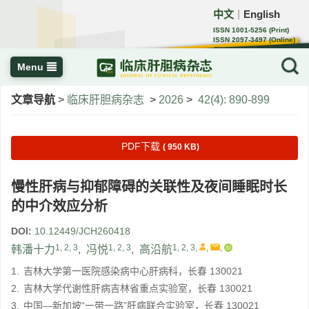
中文
English
｜
ISSN 1001-5256 (Print)
ISSN 2097-3497 (Online)
CN 22-1108/R
Menu
文章导航
>
临床肝胆病杂志
>
2026
>
42(4): 890-899
PDF下载
( 950 KB)
慢性肝病与抑郁障碍的关联性及夜间睡眠时长
的中介效应分析
DOI:
10.12449/JCH260418
1, 2, 3
1, 2, 3
1, 2, 3
,
,
,
韩潘十力
,
冯悦
,
高沿航
1.
吉林大学第一医院感染病中心肝病科，长春 130021
2.
吉林大学代谢性肝病吉林省重点实验室，长春 130021
3.
中国—新加坡“一带一路”肝病联合实验室，长春 130021