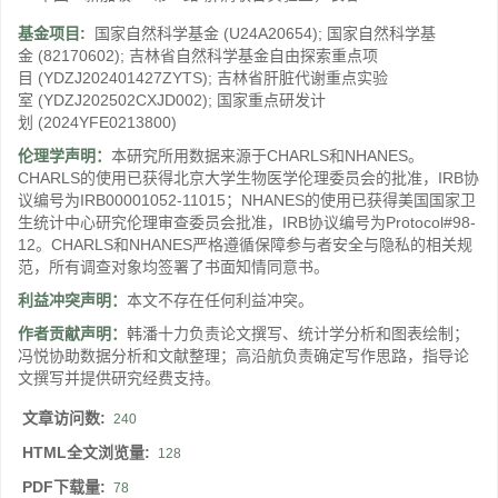
基金项目:
国家自然科学基金
(U24A20654)
;
国家自然科学基
金
(82170602)
;
吉林省自然科学基金自由探索重点项
目
(YDZJ202401427ZYTS)
;
吉林省肝脏代谢重点实验
室
(YDZJ202502CXJD002)
;
国家重点研发计
划
(2024YFE0213800)
伦理学声明：
本研究所用数据来源于CHARLS和NHANES。
CHARLS的使用已获得北京大学生物医学伦理委员会的批准，IRB协
议编号为IRB00001052-11015；NHANES的使用已获得美国国家卫
生统计中心研究伦理审查委员会批准，IRB协议编号为Protocol#98-
12。CHARLS和NHANES严格遵循保障参与者安全与隐私的相关规
范，所有调查对象均签署了书面知情同意书。
利益冲突声明：
本文不存在任何利益冲突。
作者贡献声明：
韩潘十力负责论文撰写、统计学分析和图表绘制；
冯悦协助数据分析和文献整理；高沿航负责确定写作思路，指导论
文撰写并提供研究经费支持。
文章访问数:
240
HTML全文浏览量:
128
PDF下载量:
78