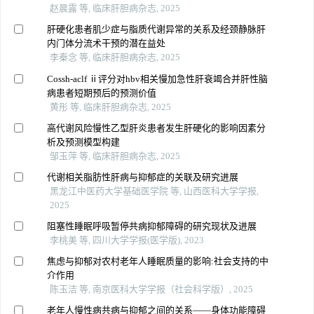
赵晨露 等, 临床肝胆病杂志, 2025
肝硬化患者肌少症与脂质代谢异常的关系及经颈静脉肝
内门体分流术干预的潜在益处
李秦念 等, 临床肝胆病杂志, 2025
Cossh-aclf ⅱ评分对hbv相关慢加急性肝衰竭合并肝性脑
病患者短期预后的预测价值
黄彤 等, 临床肝胆病杂志, 2025
高代谢风险慢性乙型肝炎患者发生肝硬化的影响因素分
析及预测模型构建
邹玉萍 等, 临床肝胆病杂志, 2025
代谢相关脂肪性肝病与抑郁症的关联及研究进展
黑龙江中医药大学基础医学院 等, 山西医科大学学报,
2025
阻塞性睡眠呼吸暂停共病抑郁障碍的研究现状及进展
李桃美 等, 四川大学学报(医学版), 2023
焦虑与抑郁对农村老年人睡眠质量的影响:社会支持的中
介作用
陈玉洁 等, 南京医科大学学报（社会科学版）, 2025
老年人慢性病共病与抑郁之间的关系——身体功能障碍