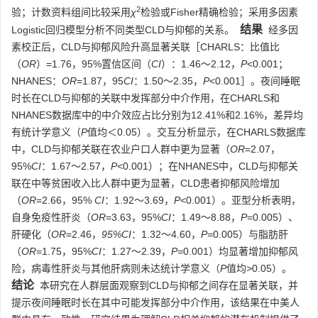
2
验；计数资料组间比较采用
χ
检验或Fisher精确检验；采用多因素
结果
Logistic回归模型分析不同类型CLD与抑郁的关系。
经多因
素校正后，CLD与抑郁风险升高显著关联［CHARLS：比值比
（
OR
）=1.76，95%置信区间（
CI
）：1.46～2.12，
P
<0.001；
NHANES：
OR
=1.87，95
CI
：1.50～2.35，
P
<0.001］。夜间睡眠
时长在CLD与抑郁的关联中发挥部分中介作用，在CHARLS和
NHANES数据库中的中介效应占比分别为12.41%和2.16%，差异均
有统计学意义（
P
值均＜0.05）。交互分析显示，在CHARLS数据库
中，CLD与抑郁关联在农业户口人群中更为显著（
OR
=2.07，
95%
CI
：1.67～2.57，
P<
0.001）；在NHANES中，CLD与抑郁关
联在中等贫困收入比人群中更为显著，CLD患者抑郁风险增加
（
OR
=2.66，95%
CI
：1.92～3.69，
P<
0.001）。亚型分析表明，
自身免疫性肝炎（
OR
=3.63，95%
CI
：1.49～8.88，
P
=0.005）、
肝硬化（
OR
=2.46，
95%CI
：1.32～4.60，
P=
0.005）与脂肪肝
（
OR
=1.75，95%
CI
：1.27～2.39，
P=
0.001）均显著增加抑郁风
险，病毒性肝炎与其他肝病则未达统计学意义（
P
值均
>
0.05）。
结论
本研究在人群层面观察到CLD与抑郁之间存在显著关联，并
提示夜间睡眠时长在其中可能发挥部分中介作用，该结果在中美人