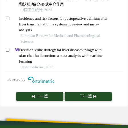
和认知功能的链式中介作用
中国卫生统计, 2025
Incidence and risk factors for postoperative delirium after
liver transplantation: a systematic review and meta-
analysis
European Review for Medical and Pharmacological
Sciences
Precision strike strategy for liver diseases trilogy with
xiao-chai-hu decoction: a meta-analysis with machine
learning
Phytomedicine, 2025
Powered by
上一篇
下一篇