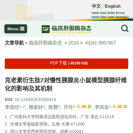
中文
English
｜
ISSN 1001-5256 (Print)
ISSN 2097-3497 (Online)
CN 22-1108/R
Menu
文章导航
>
临床肝胆病杂志
>
2026
>
42(4): 900-907
PDF下载
( 48190 KB)
克老素衍生肽7对慢性胰腺炎小鼠模型胰腺纤维
化的影响及其机制
DOI:
10.12449/JCH260419
1, 2
3
4
1
,
,
,
1
,
,
,
李雨欣
,
傅家财
,
陈赛
,
齐玲
,
李凤金
1.
广州医科大学附属清远医院消化内科，广东 清远 511518
2.
大理大学基础医学院，云南 大理 671000
3.
四川大学华西医院药学部，成都 610041