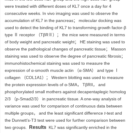
were treated with different doses of KL7 once a day for 4
consecutive weeks. In vivo imaging was used to observe the
accumulation of KL7 in the pancreas； molecular docking was
used to detect the binding of KL7 to transforming growth factor-β
type Ⅱ receptor （TβRⅡ）； the mice were measured in terms
of body weight and pancreatic weight； HE staining was used to
observe the pathological changes of pancreatic tissue； Masson
staining was used to observe the degree of pancreatic fibrosis；
immunohistochemical staining was used to measure the
expression of α-smooth muscle actin （α-SMA） and type Ⅰ
collagen （COL1A1）； Western blotting was used to measure
the protein expression levels of α-SMA， TβRII， and
phosphorylated small mothers against decapentaplegic homolog
2/3 （p-Smad2/3） in pancreatic tissue. A one-way analysis of
variance was used for comparison of continuous data between
multiple groups， and the least significant difference
t
-test and
the Dunnett’s-T3 test were used for further comparison between
Results
two groups.
KL7 was significantly enriched in the