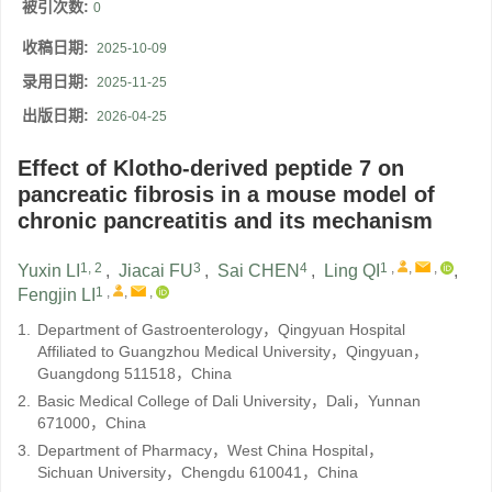
被引次数:
0
收稿日期:
2025-10-09
录用日期:
2025-11-25
出版日期:
2026-04-25
Effect of Klotho-derived peptide 7 on
pancreatic fibrosis in a mouse model of
chronic pancreatitis and its mechanism
1, 2
3
4
1
,
,
,
Yuxin LI
,
Jiacai FU
,
Sai CHEN
,
Ling QI
,
1
,
,
,
Fengjin LI
1.
Department of Gastroenterology，Qingyuan Hospital
Affiliated to Guangzhou Medical University，Qingyuan，
Guangdong 511518，China
2.
Basic Medical College of Dali University，Dali，Yunnan
671000，China
3.
Department of Pharmacy，West China Hospital，
Sichuan University，Chengdu 610041，China