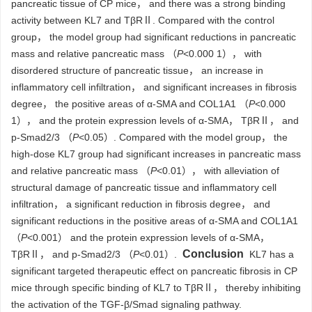
pancreatic tissue of CP mice， and there was a strong binding
activity between KL7 and TβRⅡ. Compared with the control
group， the model group had significant reductions in pancreatic
mass and relative pancreatic mass （
P
<0.000 1）， with
disordered structure of pancreatic tissue， an increase in
inflammatory cell infiltration， and significant increases in fibrosis
degree， the positive areas of α-SMA and COL1A1 （
P
<0.000
1）， and the protein expression levels of α-SMA， TβRⅡ， and
p-Smad2/3 （
P
<0.05）. Compared with the model group， the
high-dose KL7 group had significant increases in pancreatic mass
and relative pancreatic mass （
P
<0.01）， with alleviation of
structural damage of pancreatic tissue and inflammatory cell
infiltration， a significant reduction in fibrosis degree， and
significant reductions in the positive areas of α-SMA and COL1A1
（
P
<0.001） and the protein expression levels of α-SMA，
Conclusion
TβRⅡ， and p-Smad2/3 （
P
<0.01）.
KL7 has a
significant targeted therapeutic effect on pancreatic fibrosis in CP
mice through specific binding of KL7 to TβRⅡ， thereby inhibiting
the activation of the TGF-β/Smad signaling pathway.