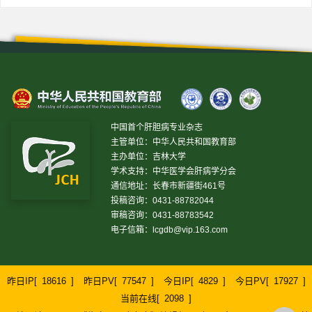
中国首个肝胆病专业杂志
主管单位：中华人民共和国教育部
主办单位：吉林大学
学术支持：中华医学会肝病学分会
通信地址：长春市新疆街461号
投稿咨询：0431-88782044
审稿咨询：0431-88783542
电子信箱：
lcgdb@vip.163.com
昨日IP[
18616
]
昨日PV[
77547
]
今日IP[
4829
]
今日PV[
17927
]
当前在线[
2098
]