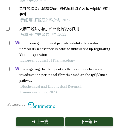
急性胰腺炎小鼠模型nets的形成和调节及其与
ip6k1
的相
关性
乔红 等, 肝胆胰外科杂志, 2025
大麻二酚对小鼠肝纤维化抗氧化作用
马润 等, 中国公共卫生, 2022
Calcitonin gene-related peptide inhibits the cardiac
fibroblasts senescence in cardiac fibrosis via up-regulating
klotho expression
European Journal of Pharmacology
Investigating the therapeutic effects and mechanisms of
roxadustat on peritoneal fibrosis based on the tgf-β/smad
pathway
Biochemical and Biophysical Research
Communications, 2023
Powered by
上一篇
下一篇