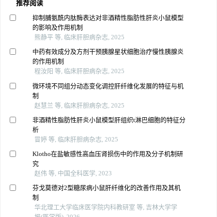
推荐阅读
抑制脯氨酰内肽酶表达对非酒精性脂肪性肝炎小鼠模型
的影响及作用机制
熊静平 等, 临床肝胆病杂志, 2025
中药有效成分及方剂干预胰腺星状细胞治疗慢性胰腺炎
的作用机制
程汝阳 等, 临床肝胆病杂志, 2025
微环境不同组分动态变化调控肝纤维化发展的特征与机
制
赵慧兰 等, 临床肝胆病杂志, 2025
非酒精性脂肪性肝炎小鼠模型肝组织t淋巴细胞的特征分
析
冒婷 等, 临床肝胆病杂志, 2025
Klotho在盐敏感性高血压肾损伤中的作用及分子机制研
究
赵伟 等, 中国全科医学, 2023
芬戈莫德对2型糖尿病小鼠肝纤维化的改善作用及其机
制
华北理工大学临床医学院内科教研室 等, 吉林大学学
报(医学版), 2026