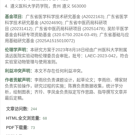
4.
遵义医科大学药学院，贵州 遵义 563000
基金项目:
广东省医学科学技术研究基金
(A2022163)
;
广东省医学
科学技术研究基金
(A2024690)
;
广东省中医药局科研项
目
(20231412)
;
广东省中医药局科研项目
(20251478)
;
吴阶平医学
基金会科研专项资助基金
(320.6750.2024-03-49)
;
广东省基础与应
用基础研究基金
(2025A1515010072)
伦理学声明：
本研究方案于2023年8月18日经由广州医科大学附属
清远医院实验动物伦理委员会审批，批号：LAEC-2023-042，符合
实验室动物管理与使用准则。
利益冲突声明：
本文不存在任何利益冲突。
作者贡献声明：
李雨欣负责课题设计，起草论文；李雨欣、傅家财
负责实验操作，研究过程的实施；陈赛负责数据收集，统计学分
析，绘制图表；齐玲、李凤金负责拟定写作思路、指导撰写文章并
最后定稿。
文章访问数:
244
HTML全文浏览量:
68
PDF下载量:
73