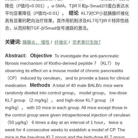
降低（
P
值均<0.001），α-SMA、TβRⅡ和p-Smad2/3蛋白表达水
结论
平均显著降低（
P
值均<0.01）。
KL7对CP小鼠胰腺纤维化
具有显著的靶向治疗效果，其作用机制涉及KL7与TβRⅡ特异性结
合，从而抑制TGF-β/Smad信号通路的激活。
关键词:
胰腺炎， 慢性
/
纤维化
/
克老素衍生肽7
Abstract:
Objective
To investigate the anti‑pancreatic
fibrosis mechanism of Klotho‑derived peptide 7 （KL7） by
observing its effect on a mouse model of chronic pancreatitis
（CP） induced by cerulean， and to provide a basis for clinical
Methods
medication.
A total of 40 male BALB/c mice were
randomly divided into control group， model group， low-dose
KL7 group （2 mg/kg）， and high-dose KL7 group （4
mg/kg）， with 10 mice in each group. All mice except those in
the control group were given intraperitoneal injection of cerulean
（50 μg/kg） 6 times a day at an interval of 1 hour， twice a
week for 4 consecutive weeks to establish a model of CP. The
mice in the low-dose KL7 group and the high-dose KL7 group