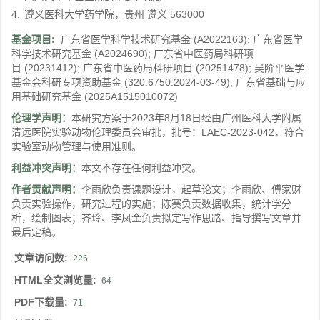
4.
遵义医科大学药学院，贵州 遵义 563000
基金项目:
广东省医学科学技术研究基金
(A2022163)
;
广东省医学
科学技术研究基金
(A2024690)
;
广东省中医药局科研项
目
(20231412)
;
广东省中医药局科研项目
(20251478)
;
吴阶平医学
基金会科研专项资助基金
(320.6750.2024-03-49)
;
广东省基础与应
用基础研究基金
(2025A1515010072)
伦理学声明：
本研究方案于2023年8月18日经由广州医科大学附属
清远医院实验动物伦理委员会审批，批号：LAEC-2023-042，符合
实验室动物管理与使用准则。
利益冲突声明：
本文不存在任何利益冲突。
作者贡献声明：
李雨欣负责课题设计，起草论文；李雨欣、傅家财
负责实验操作，研究过程的实施；陈赛负责数据收集，统计学分
析，绘制图表；齐玲、李凤金负责拟定写作思路、指导撰写文章并
最后定稿。
文章访问数:
226
HTML全文浏览量:
64
PDF下载量:
71