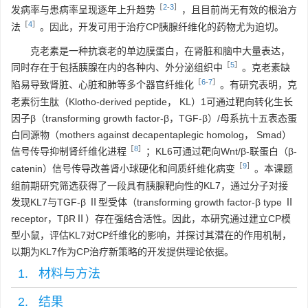
［
2
-
3
］
发病率与患病率呈现逐年上升趋势
，且目前尚无有效的根治方
［
4
］
法
。因此，开发可用于治疗CP胰腺纤维化的药物尤为迫切。
克老素是一种抗衰老的单边膜蛋白，在肾脏和脑中大量表达，
［
5
］
同时存在于包括胰腺在内的各种内、外分泌组织中
。克老素缺
［
6
-
7
］
陷易导致肾脏、心脏和肺等多个器官纤维化
。有研究表明，克
老素衍生肽（Klotho-derived peptide， KL）1可通过靶向转化生长
因子β（transforming growth factor-β，TGF-β）/母系抗十五表态蛋
白同源物（mothers against decapentaplegic homolog， Smad）
［
8
］
信号传导抑制肾纤维化进程
；KL6可通过靶向Wnt/β-联蛋白（β-
［
9
］
catenin）信号传导改善肾小球硬化和间质纤维化病变
。本课题
组前期研究筛选获得了一段具有胰腺靶向性的KL7，通过分子对接
发现KL7与TGF-β Ⅱ型受体（transforming growth factor-β type Ⅱ
receptor，TβRⅡ）存在强结合活性。因此，本研究通过建立CP模
型小鼠，评估KL7对CP纤维化的影响，并探讨其潜在的作用机制，
以期为KL7作为CP治疗新策略的开发提供理论依据。
1. 材料与方法
2. 结果