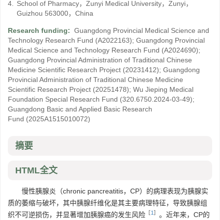
4.
School of Pharmacy，Zunyi Medical University，Zunyi，
Guizhou 563000，China
Research funding:
Guangdong Provincial Medical Science and
Technology Research Fund
(A2022163)
;
Guangdong Provincial
Medical Science and Technology Research Fund
(A2024690)
;
Guangdong Provincial Administration of Traditional Chinese
Medicine Scientific Research Project
(20231412)
;
Guangdong
Provincial Administration of Traditional Chinese Medicine
Scientific Research Project
(20251478)
;
Wu Jieping Medical
Foundation Special Research Fund
(320.6750.2024-03-49)
;
Guangdong Basic and Applied Basic Research
Fund
(2025A1515010072)
摘要
HTML全文
慢性胰腺炎（chronic pancreatitis，CP）的病理表现为胰腺实
质的萎缩与破坏，其中胰腺纤维化是其主要病理特征，导致胰腺组
［
1
］
织不可逆损伤，并显著增加胰腺癌的发生风险
。近年来，CP的