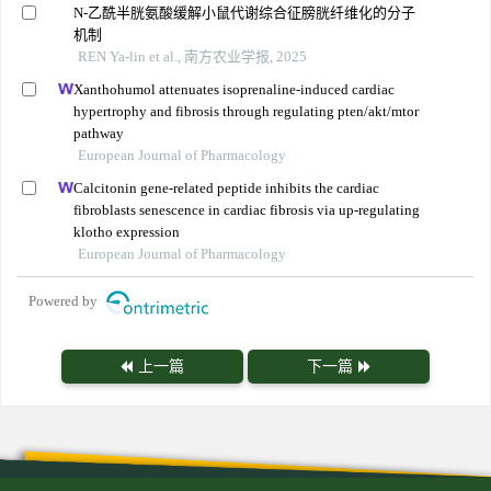
N-乙酰半胱氨酸缓解小鼠代谢综合征膀胱纤维化的分子
机制
REN Ya-lin et al., 南方农业学报, 2025
Xanthohumol attenuates isoprenaline-induced cardiac
hypertrophy and fibrosis through regulating pten/akt/mtor
pathway
European Journal of Pharmacology
Calcitonin gene-related peptide inhibits the cardiac
fibroblasts senescence in cardiac fibrosis via up-regulating
klotho expression
European Journal of Pharmacology
Powered by
上一篇
下一篇