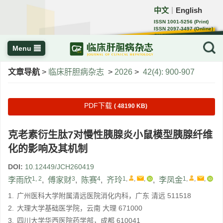
中文
English
｜
ISSN 1001-5256 (Print)
ISSN 2097-3497 (Online)
CN 22-1108/R
Menu
文章导航
>
临床肝胆病杂志
>
2026
>
42(4): 900-907
PDF下载
( 48190 KB)
克老素衍生肽7对慢性胰腺炎小鼠模型胰腺纤维
化的影响及其机制
DOI:
10.12449/JCH260419
1, 2
3
4
1
,
,
,
1
,
,
,
李雨欣
,
傅家财
,
陈赛
,
齐玲
,
李凤金
1.
广州医科大学附属清远医院消化内科，广东 清远 511518
2.
大理大学基础医学院，云南 大理 671000
3.
四川大学华西医院药学部，成都 610041