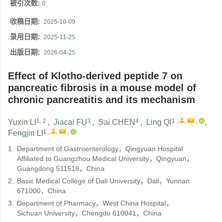
被引次数:
0
收稿日期:
2025-10-09
录用日期:
2025-11-25
出版日期:
2026-04-25
Effect of Klotho-derived peptide 7 on
pancreatic fibrosis in a mouse model of
chronic pancreatitis and its mechanism
1, 2
3
4
1
,
,
,
Yuxin LI
,
Jiacai FU
,
Sai CHEN
,
Ling QI
,
1
,
,
,
Fengjin LI
1.
Department of Gastroenterology，Qingyuan Hospital
Affiliated to Guangzhou Medical University，Qingyuan，
Guangdong 511518，China
2.
Basic Medical College of Dali University，Dali，Yunnan
671000，China
3.
Department of Pharmacy，West China Hospital，
Sichuan University，Chengdu 610041，China