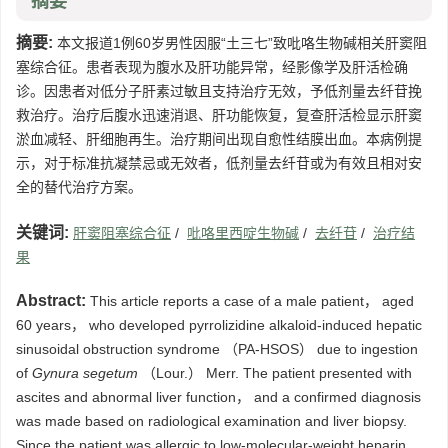
摘要
摘要:
本文报道1例60岁男性因服“土三七”致吡咯生物碱相关肝窦阻
塞综合征。患者表现为腹水及肝功能异常，经影像学及肝活检确
诊。因患者对低分子肝素过敏且支持治疗无效，予低剂量去纤苷挽
救治疗。治疗后腹水迅速消退、肝功能恢复，复查肝活检显示肝窦
淤血减轻、肝细胞再生。治疗期间出现自愈性结膜出血。本病例提
示，对于标准抗凝禁忌或无效者，低剂量去纤苷或为有效且相对安
全的替代治疗方案。
关键词:
肝窦阻塞综合征
/
吡咯里西啶生物碱
/
去纤苷
/
治疗结
果
Abstract:
This article reports a case of a male patient， aged
60 years， who developed pyrrolizidine alkaloid-induced hepatic
sinusoidal obstruction syndrome （PA-HSOS） due to ingestion
of
Gynura segetum
（Lour.） Merr. The patient presented with
ascites and abnormal liver function， and a confirmed diagnosis
was made based on radiological examination and liver biopsy.
Since the patient was allergic to low-molecular-weight heparin