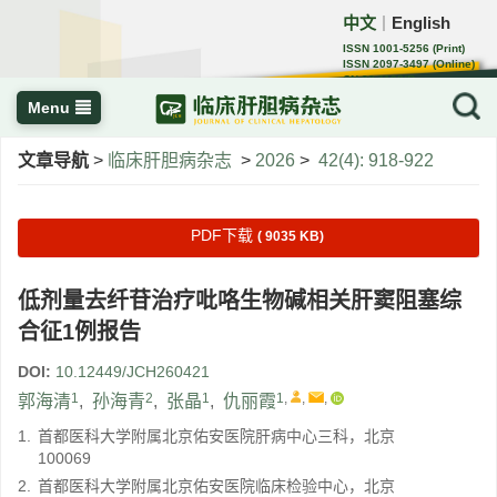
中文
English
｜
ISSN 1001-5256 (Print)
ISSN 2097-3497 (Online)
CN 22-1108/R
Menu
文章导航
>
临床肝胆病杂志
>
2026
>
42(4): 918-922
PDF下载
( 9035 KB)
低剂量去纤苷治疗吡咯生物碱相关肝窦阻塞综
合征1例报告
DOI:
10.12449/JCH260421
1
2
1
1
,
,
,
郭海清
,
孙海青
,
张晶
,
仇丽霞
1.
首都医科大学附属北京佑安医院肝病中心三科，北京
100069
2.
首都医科大学附属北京佑安医院临床检验中心，北京