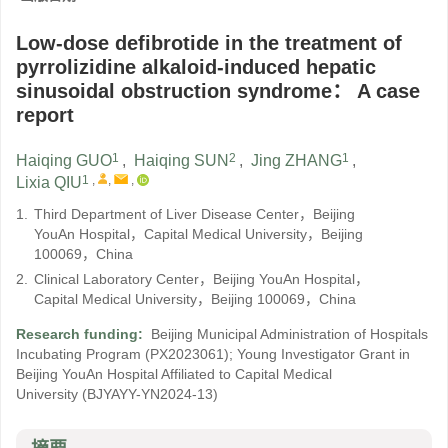
Low-dose defibrotide in the treatment of
pyrrolizidine alkaloid-induced hepatic
sinusoidal obstruction syndrome： A case
report
1
2
1
Haiqing GUO
,
Haiqing SUN
,
Jing ZHANG
,
1
,
,
,
Lixia QIU
1.
Third Department of Liver Disease Center，Beijing
YouAn Hospital，Capital Medical University，Beijing
100069，China
2.
Clinical Laboratory Center，Beijing YouAn Hospital，
Capital Medical University，Beijing 100069，China
Research funding:
Beijing Municipal Administration of Hospitals
Incubating Program
(PX2023061)
;
Young Investigator Grant in
Beijing YouAn Hospital Affiliated to Capital Medical
University
(BJYAYY-YN2024-13)