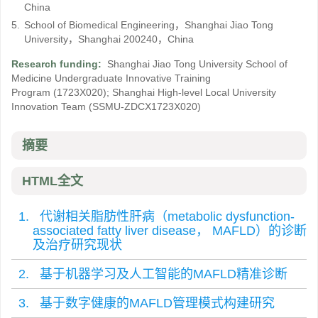
China
5.
School of Biomedical Engineering，Shanghai Jiao Tong
University，Shanghai 200240，China
Research funding:
Shanghai Jiao Tong University School of
Medicine Undergraduate Innovative Training
Program
(1723X020)
;
Shanghai High-level Local University
Innovation Team
(SSMU-ZDCX1723X020)
摘要
HTML全文
1. 代谢相关脂肪性肝病（metabolic dysfunction-
associated fatty liver disease， MAFLD）的诊断
及治疗研究现状
2. 基于机器学习及人工智能的MAFLD精准诊断
3. 基于数字健康的MAFLD管理模式构建研究