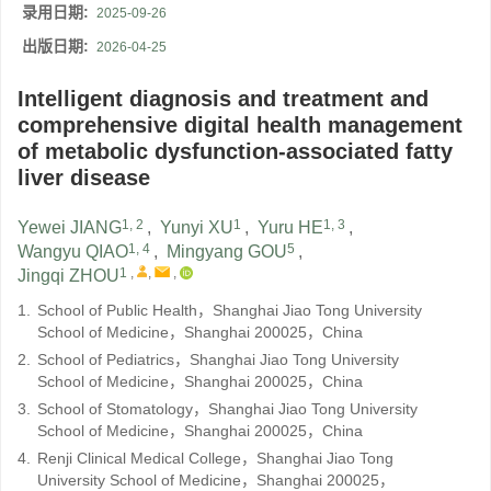
录用日期:
2025-09-26
出版日期:
2026-04-25
Intelligent diagnosis and treatment and
comprehensive digital health management
of metabolic dysfunction-associated fatty
liver disease
1, 2
1
1, 3
Yewei JIANG
,
Yunyi XU
,
Yuru HE
,
1, 4
5
Wangyu QIAO
,
Mingyang GOU
,
1
,
,
,
Jingqi ZHOU
1.
School of Public Health，Shanghai Jiao Tong University
School of Medicine，Shanghai 200025，China
2.
School of Pediatrics，Shanghai Jiao Tong University
School of Medicine，Shanghai 200025，China
3.
School of Stomatology，Shanghai Jiao Tong University
School of Medicine，Shanghai 200025，China
4.
Renji Clinical Medical College，Shanghai Jiao Tong
University School of Medicine，Shanghai 200025，