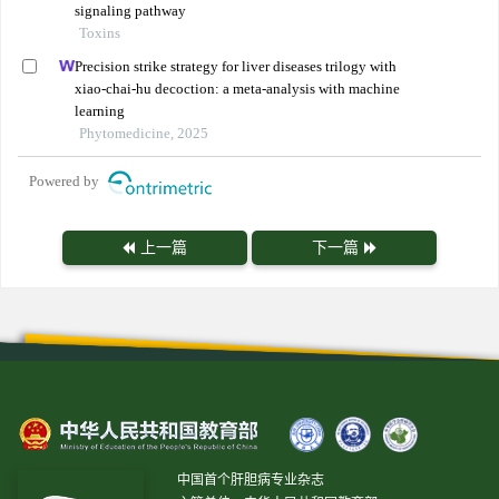
signaling pathway
Toxins
Precision strike strategy for liver diseases trilogy with
xiao-chai-hu decoction: a meta-analysis with machine
learning
Phytomedicine, 2025
Powered by
上一篇
下一篇
中国首个肝胆病专业杂志