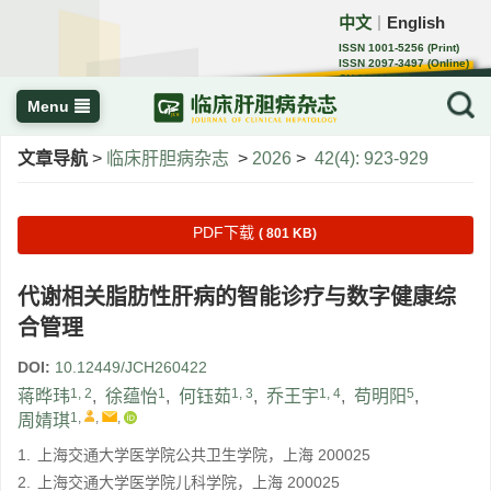
中文
English
｜
ISSN 1001-5256 (Print)
ISSN 2097-3497 (Online)
CN 22-1108/R
Menu
文章导航
>
临床肝胆病杂志
>
2026
>
42(4): 923-929
PDF下载
( 801 KB)
代谢相关脂肪性肝病的智能诊疗与数字健康综
合管理
DOI:
10.12449/JCH260422
1, 2
1
1, 3
1, 4
5
蒋晔玮
,
徐蕴怡
,
何钰茹
,
乔王宇
,
苟明阳
,
1
,
,
,
周婧琪
1.
上海交通大学医学院公共卫生学院，上海 200025
2.
上海交通大学医学院儿科学院，上海 200025