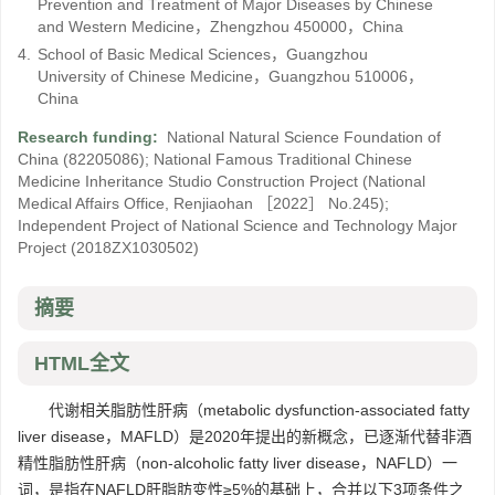
Prevention and Treatment of Major Diseases by Chinese
and Western Medicine，Zhengzhou 450000，China
4.
School of Basic Medical Sciences，Guangzhou
University of Chinese Medicine，Guangzhou 510006，
China
Research funding:
National Natural Science Foundation of
China
(82205086)
;
National Famous Traditional Chinese
Medicine Inheritance Studio Construction Project
(National
Medical Affairs Office, Renjiaohan ［2022］ No.245)
;
Independent Project of National Science and Technology Major
Project
(2018ZX1030502)
摘要
HTML全文
代谢相关脂肪性肝病（metabolic dysfunction-associated fatty
liver disease，MAFLD）是2020年提出的新概念，已逐渐代替非酒
精性脂肪性肝病（non-alcoholic fatty liver disease，NAFLD）一
词，是指在NAFLD肝脂肪变性≥5%的基础上，合并以下3项条件之