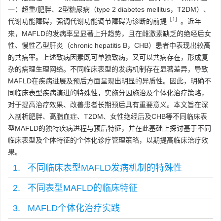
一：超重/肥胖、2型糖尿病（type 2 diabetes mellitus，T2DM）、
［
1
］
代谢功能障碍，强调代谢功能调节障碍为诊断的前提
。近年
来，MAFLD的发病率呈显著上升趋势，且在雌激素缺乏的绝经后女
性、慢性乙型肝炎（chronic hepatitis B，CHB）患者中表现出较高
的共病率。上述致病因素既可单独致病，又可以共病存在，形成复
杂的病理生理网络。不同临床表型的发病机制存在显著差异，导致
MAFLD在疾病进展及预后方面呈现出明显的异质性。因此，明确不
同临床表型疾病演进的特殊性，实施分因施治及个体化治疗策略，
对于提高治疗效果、改善患者长期预后具有重要意义。本文旨在深
入剖析肥胖、高脂血症、T2DM、女性绝经后及CHB等不同临床表
型MAFLD的独特疾病进程与预后特征，并在此基础上探讨基于不同
临床表型及个体特征的个体化诊疗管理策略，以期提高临床治疗效
果。
1. 不同临床表型MAFLD发病机制的特殊性
2. 不同表型MAFLD的临床特征
3. MAFLD个体化治疗实践