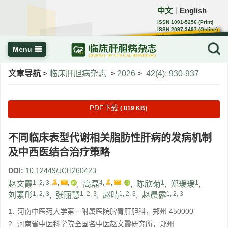
中文
English
｜
ISSN 1001-5256 (Print)
ISSN 2097-3497 (Online)
CN 22-1108/R
Menu
文章导航
>
临床肝胆病杂志
>
2026
>
42(4): 930-937
PDF下载
( 819 KB)
不同临床表型代谢相关脂肪性肝病的发病机制
及中西医结合治疗策略
DOI:
10.12449/JCH260423
1, 2, 3
,
,
,
4
,
,
,
1
1
赵文霞
,
高磊
,
陈欣菊
,
郑瑗瑗
,
1, 2, 3
1, 2, 3
1, 2, 3
1, 2, 3
刘素彤
,
张丽慧
,
赵晴
,
赵晨露
1.
河南中医药大学第一附属医院脾胃肝胆科，郑州 450000
2.
河南省中医科学院全国名中医赵文霞研究所，郑州