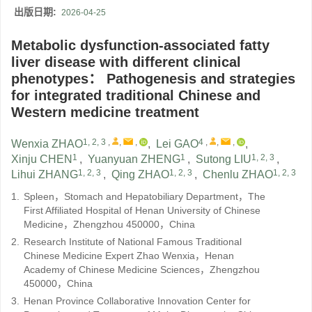
出版日期:
2026-04-25
Metabolic dysfunction-associated fatty
liver disease with different clinical
phenotypes： Pathogenesis and strategies
for integrated traditional Chinese and
Western medicine treatment
1, 2, 3
,
,
,
4
,
,
,
Wenxia ZHAO
,
Lei GAO
,
1
1
1, 2, 3
Xinju CHEN
,
Yuanyuan ZHENG
,
Sutong LIU
,
1, 2, 3
1, 2, 3
1, 2, 3
Lihui ZHANG
,
Qing ZHAO
,
Chenlu ZHAO
1.
Spleen，Stomach and Hepatobiliary Department，The
First Affiliated Hospital of Henan University of Chinese
Medicine，Zhengzhou 450000，China
2.
Research Institute of National Famous Traditional
Chinese Medicine Expert Zhao Wenxia，Henan
Academy of Chinese Medicine Sciences，Zhengzhou
450000，China
3.
Henan Province Collaborative Innovation Center for