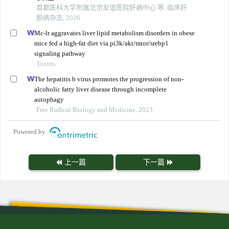
首都医科大学附属北京友谊医院肝病中心 等, 临床肝
胆病杂志, 2026
Mc-lr aggravates liver lipid metabolism disorders in obese
mice fed a high-fat diet via pi3k/akt/mtor/srebp1
signaling pathway
Toxins
The hepatitis b virus promotes the progression of non-
alcoholic fatty liver disease through incomplete
autophagy
Free Radical Biology and Medicine, 2023
Powered by
上一篇
下一篇