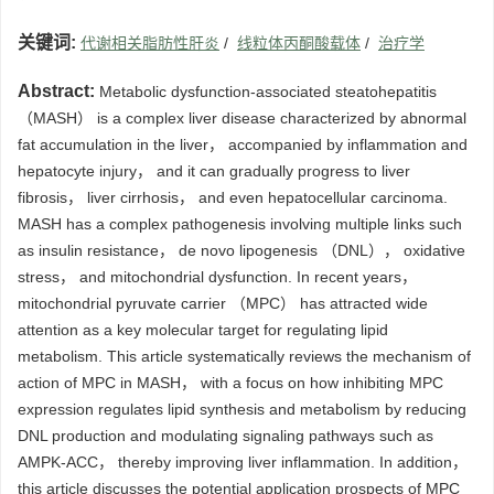
关键词:
代谢相关脂肪性肝炎
/
线粒体丙酮酸载体
/
治疗学
Abstract:
Metabolic dysfunction-associated steatohepatitis
（MASH） is a complex liver disease characterized by abnormal
fat accumulation in the liver， accompanied by inflammation and
hepatocyte injury， and it can gradually progress to liver
fibrosis， liver cirrhosis， and even hepatocellular carcinoma.
MASH has a complex pathogenesis involving multiple links such
as insulin resistance， de novo lipogenesis （DNL）， oxidative
stress， and mitochondrial dysfunction. In recent years，
mitochondrial pyruvate carrier （MPC） has attracted wide
attention as a key molecular target for regulating lipid
metabolism. This article systematically reviews the mechanism of
action of MPC in MASH， with a focus on how inhibiting MPC
expression regulates lipid synthesis and metabolism by reducing
DNL production and modulating signaling pathways such as
AMPK-ACC， thereby improving liver inflammation. In addition，
this article discusses the potential application prospects of MPC