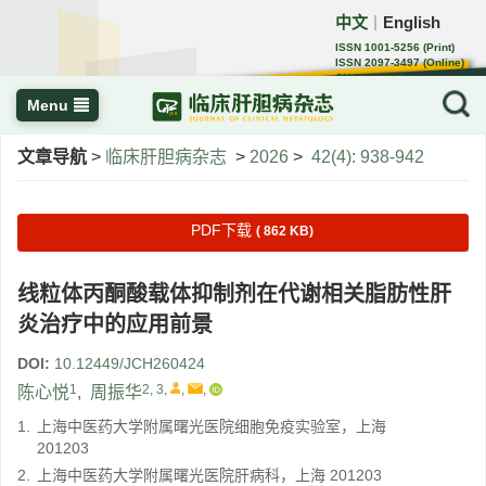
中文
English
｜
ISSN 1001-5256 (Print)
ISSN 2097-3497 (Online)
CN 22-1108/R
Menu
文章导航
>
临床肝胆病杂志
>
2026
>
42(4): 938-942
PDF下载
( 862 KB)
线粒体丙酮酸载体抑制剂在代谢相关脂肪性肝
炎治疗中的应用前景
DOI:
10.12449/JCH260424
1
2, 3
,
,
,
陈心悦
,
周振华
1.
上海中医药大学附属曙光医院细胞免疫实验室，上海
201203
2.
上海中医药大学附属曙光医院肝病科，上海 201203