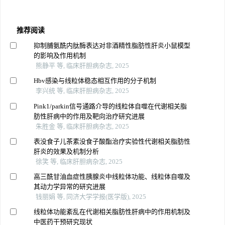
推荐阅读
抑制脯氨酰内肽酶表达对非酒精性脂肪性肝炎小鼠模型
的影响及作用机制
熊静平 等, 临床肝胆病杂志, 2025
Hbv感染与线粒体稳态相互作用的分子机制
李兴统 等, 临床肝胆病杂志, 2025
Pink1/parkin信号通路介导的线粒体自噬在代谢相关脂
肪性肝病中的作用及靶向治疗研究进展
朱胜金 等, 临床肝胆病杂志, 2025
表没食子儿茶素没食子酸酯治疗实验性代谢相关脂肪性
肝炎的效果及机制分析
徐笑 等, 临床肝胆病杂志, 2025
高三酰甘油血症性胰腺炎中线粒体功能、线粒体自噬及
其动力学异常的研究进展
钱丽娟 等, 同济大学学报(医学版), 2025
线粒体功能紊乱在代谢相关脂肪性肝病中的作用机制及
中医药干预研究现状