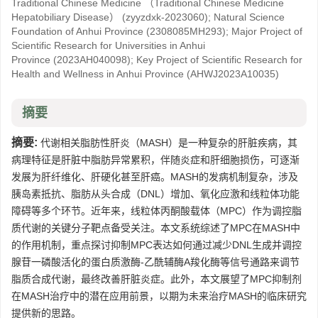
Traditional Chinese Medicine （Traditional Chinese Medicine
Hepatobiliary Disease）
(zyyzdxk-2023060)
;
Natural Science
Foundation of Anhui Province
(2308085MH293)
;
Major Project of
Scientific Research for Universities in Anhui
Province
(2023AH040098)
;
Key Project of Scientific Research for
Health and Wellness in Anhui Province
(AHWJ2023A10035)
摘要
摘要:
代谢相关脂肪性肝炎（MASH）是一种复杂的肝脏疾病，其
病理特征是肝脏中脂肪异常累积，伴随炎症和肝细胞损伤，可逐渐
发展为肝纤维化、肝硬化甚至肝癌。MASH的发病机制复杂，涉及
胰岛素抵抗、脂肪从头合成（DNL）增加、氧化应激和线粒体功能
障碍等多个环节。近年来，线粒体丙酮酸载体（MPC）作为调控脂
质代谢的关键分子靶点备受关注。本文系统综述了MPC在MASH中
的作用机制，重点探讨抑制MPC表达如何通过减少DNL生成并调控
腺苷一磷酸活化的蛋白质激酶-乙酰辅酶A羧化酶等信号通路来调节
脂质合成代谢，最终改善肝脏炎症。此外，本文展望了MPC抑制剂
在MASH治疗中的潜在应用前景，以期为未来治疗MASH的临床研究
提供新的思路。