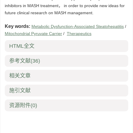
inhibitors in MASH treatment， in order to provide new ideas for
future clinical research on MASH management.
Key words:
Metabolic Dysfunction-Associated Steatohepatitis
/
Mitochondrial Pyruvate Carrier
/
Therapeutics
HTML全文
参考文献
(36)
相关文章
施引文献
资源附件
(0)