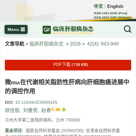
中文
English
｜
ISSN 1001-5256 (Print)
ISSN 2097-3497 (Online)
CN 22-1108/R
Menu
文章导航
>
临床肝胆病杂志
>
2026
>
42(4): 943-949
PDF下载
( 716 KB)
微
在代谢相关脂肪性肝病向肝细胞癌进展中
RNA
的调控作用
DOI:
10.12449/JCH260425
,
,
颉佳丽
,
刘要男
,
赵睿
兰州大学第二医院肝病科，兰州 730030
基金项目:
国家自然科学基金
(32060230)
;
甘肃省自然科学基