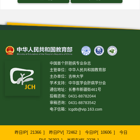
中国首个肝胆病专业杂志
主管单位：中华人民共和国教育部
主办单位：吉林大学
学术支持：中华医学会肝病学分会
通信地址：长春市新疆街461号
投稿咨询：0431-88782044
审稿咨询：0431-88783542
电子信箱：
lcgdb@vip.163.com
昨日IP[
21366
]
昨日PV[
72462
]
今日IP[
10606
]
今日