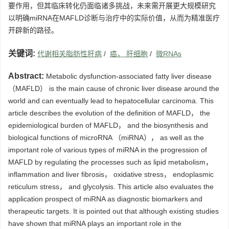
要作用，但其临床转化仍面临诸多挑战，未来需开展更大规模研究
以明确miRNA在MAFLD诊断与治疗中的实际价值，从而为精准医疗
开辟新的路径。
关键词:
代谢相关脂肪性肝病
/
癌， 肝细胞
/
微RNAs
Abstract:
Metabolic dysfunction-associated fatty liver disease
（MAFLD） is the main cause of chronic liver disease around the
world and can eventually lead to hepatocellular carcinoma. This
article describes the evolution of the definition of MAFLD， the
epidemiological burden of MAFLD， and the biosynthesis and
biological functions of microRNA （miRNA）， as well as the
important role of various types of miRNA in the progression of
MAFLD by regulating the processes such as lipid metabolism，
inflammation and liver fibrosis， oxidative stress， endoplasmic
reticulum stress， and glycolysis. This article also evaluates the
application prospect of miRNA as diagnostic biomarkers and
therapeutic targets. It is pointed out that although existing studies
have shown that miRNA plays an important role in the