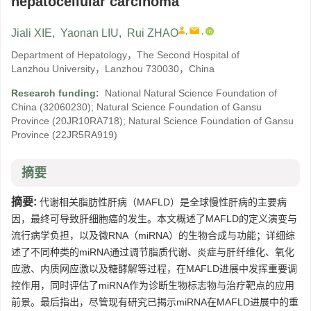
hepatocellular carcinoma
,
,
Jiali XIE
,
Yaonan LIU
,
Rui ZHAO
Department of Hepatology，The Second Hospital of
Lanzhou University，Lanzhou 730030，China
Research funding:
National Natural Science Foundation of
China
(32060230)
;
Natural Science Foundation of Gansu
Province
(20JR10RA718)
;
Natural Science Foundation of Gansu
Province
(22JR5RA919)
摘要
摘要:
代谢相关脂肪性肝病（MAFLD）是全球慢性肝病的主要病
因，最终可导致肝细胞癌的发生。本文概述了MAFLD的定义演变与
流行病学负担，以及微RNA（miRNA）的生物合成与功能；详细综
述了不同种类的miRNA通过调节脂质代谢、炎症与肝纤维化、氧化
应激、内质网应激以及糖酵解等过程，在MAFLD进展中发挥重要调
控作用，同时评估了miRNA作为诊断生物标志物与治疗靶点的应用
前景。最后指出，尽管现有研究已揭示miRNA在MAFLD进展中的重