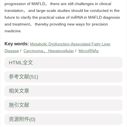
progression of MAFLD， there are still challenges in clinical
translation， and large-scale studies should be conducted in the
future to clarify the practical value of miRNA in MAFLD diagnosis
and treatment， thereby providing new ways for precision
medicine.
Key words:
Metabolic Dysfunction-Associated Fatty Liver
Disease
/
Carcinoma， Hepatocellular
/
MicroRNAs
HTML全文
参考文献
(51)
相关文章
施引文献
资源附件
(0)