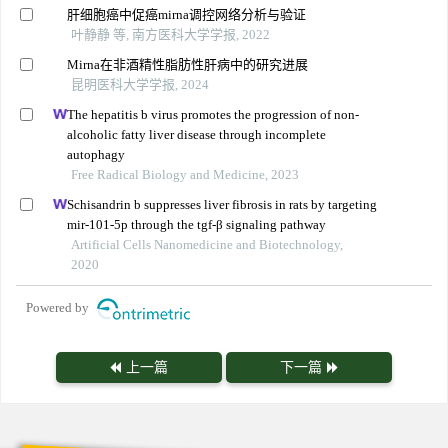
肝细胞癌中促癌mirna调控网络分析与验证
叶静静 等, 南方医科大学学报, 2022
Mirna在非酒精性脂肪性肝病中的研究进展
昆明医科大学学报, 2024
The hepatitis b virus promotes the progression of non-
alcoholic fatty liver disease through incomplete
autophagy
Free Radical Biology and Medicine, 2023
Schisandrin b suppresses liver fibrosis in rats by targeting
mir-101-5p through the tgf-β signaling pathway
Artificial Cells Nanomedicine and Biotechnology,
2020
Powered by
上一篇
下一篇