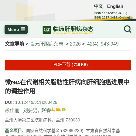
中文
English
｜
ISSN 1001-5256 (Print)
ISSN 2097-3497 (Online)
CN 22-1108/R
Menu
文章导航
>
临床肝胆病杂志
>
2026
>
42(4): 943-949
PDF下载
( 716 KB)
微
在代谢相关脂肪性肝病向肝细胞癌进展中
RNA
的调控作用
DOI:
10.12449/JCH260425
,
,
颉佳丽
,
刘要男
,
赵睿
兰州大学第二医院肝病科，兰州 730030
基金项目:
国家自然科学基金
(32060230)
;
甘肃省自然科学基