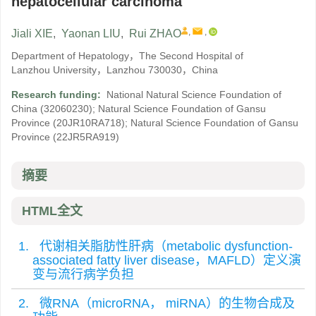
hepatocellular carcinoma
,
,
Jiali XIE
,
Yaonan LIU
,
Rui ZHAO
Department of Hepatology，The Second Hospital of
Lanzhou University，Lanzhou 730030，China
Research funding:
National Natural Science Foundation of
China
(32060230)
;
Natural Science Foundation of Gansu
Province
(20JR10RA718)
;
Natural Science Foundation of Gansu
Province
(22JR5RA919)
摘要
HTML全文
1. 代谢相关脂肪性肝病（metabolic dysfunction-
associated fatty liver disease，MAFLD）定义演
变与流行病学负担
2. 微RNA（microRNA， miRNA）的生物合成及