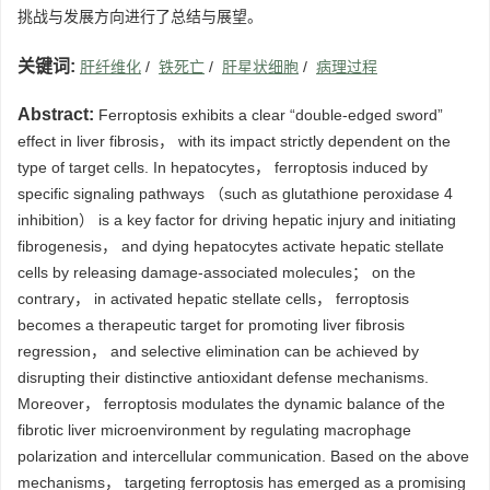
挑战与发展方向进行了总结与展望。
关键词:
肝纤维化
/
铁死亡
/
肝星状细胞
/
病理过程
Abstract:
Ferroptosis exhibits a clear “double-edged sword”
effect in liver fibrosis， with its impact strictly dependent on the
type of target cells. In hepatocytes， ferroptosis induced by
specific signaling pathways （such as glutathione peroxidase 4
inhibition） is a key factor for driving hepatic injury and initiating
fibrogenesis， and dying hepatocytes activate hepatic stellate
cells by releasing damage-associated molecules； on the
contrary， in activated hepatic stellate cells， ferroptosis
becomes a therapeutic target for promoting liver fibrosis
regression， and selective elimination can be achieved by
disrupting their distinctive antioxidant defense mechanisms.
Moreover， ferroptosis modulates the dynamic balance of the
fibrotic liver microenvironment by regulating macrophage
polarization and intercellular communication. Based on the above
mechanisms， targeting ferroptosis has emerged as a promising