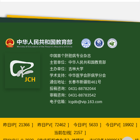
中国首个肝胆病专业杂志
主管单位：中华人民共和国教育部
主办单位：吉林大学
学术支持：中华医学会肝病学分会
通信地址：长春市新疆街461号
投稿咨询：0431-88782044
审稿咨询：0431-88783542
电子信箱：
lcgdb@vip.163.com
昨日IP[
21366
]
昨日PV[
72462
]
今日IP[
5633
]
今日PV[
19902
]
当前在线[
2157
]