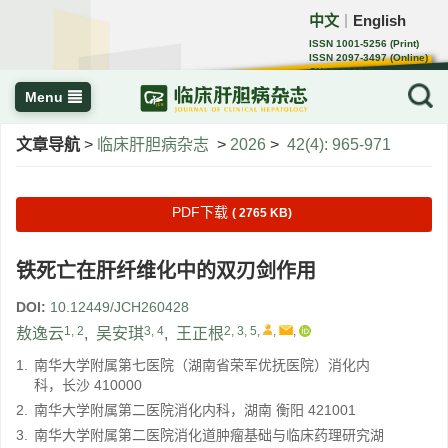
中文
English
｜
ISSN 1001-5256 (Print)
ISSN 2097-3497 (Online)
CN 22-1108/R
Menu
文章导航
>
临床肝胆病杂志
>
2026
>
42(4): 965-971
PDF下载
( 2765 KB)
铁死亡在肝纤维化中的双刃剑作用
DOI:
10.12449/JCH260428
1, 2
3, 4
2, 3, 5
,
,
,
敖逸云
,
吴安琪
,
王正根
1.
南华大学附属第七医院（湖南省荣军优抚医院）消化内
科，长沙 410000
2.
南华大学附属第二医院消化内科，湖南 衡阳 421001
3.
南华大学附属第二医院消化道肿瘤基础与临床药理研究湖