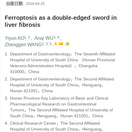
出版日期:
2026-04-25
Ferroptosis as a double-edged sword in
liver fibrosis
1, 2
3, 4
Yiyun AO
,
Anqi WU
,
2, 3, 5
,
,
,
Zhenggen WANG
1.
Department of Gastroenterology，The Seventh Affiliated
Hospital of University of South China （Hunan Provincial
Veterans Administration Hospital），Changsha
410000，China
2.
Department of Gastroenterology，The Second Affiliated
Hospital of University of South China，Hengyang，
Hunan 421001，China
3.
Hunan Province Key Laboratory of Basic and Clinical
Pharmacological Research on Gastrointestinal
Tumors，The Second Affiliated Hospital of University of
South China，Hengyang，Hunan 421001，China
4.
Clinical Research Center，The Second Affiliated
Hospital of University of South China，Hengyang，