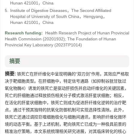
Hunan 421001，China
5.
Institute of Digestive Diseases，The Second Affiliated
Hospital of University of South China，Hengyang，
Hunan 421001，China
Research funding:
Health Research Project of Hunan Provincial
Health Commission
(20201932)
;
The Foundation of Hunan
Provincial Key Laboratory
(2023TP1014)
摘要
摘要:
铁死亡在肝纤维化中呈现明确的“双刃剑”作用，其效应严格取
决于靶细胞类型。在肝细胞中，特定信号通路（如抑制谷胱甘肽过
氧化物酶4）诱发的铁死亡是驱动肝损伤并启动纤维化的关键因素，
死亡的肝细胞通过释放损伤相关分子模式激活肝星状细胞；相反，
在活化的肝星状细胞中，铁死亡则成为促进肝纤维化逆转的治疗靶
点，通过干预其独特的抗氧化防御机制可实现选择性清除。此外，
铁死亡还通过调控巨噬细胞极化与细胞间通讯，影响肝纤维化微环
境的动态平衡。基于上述机制，靶向铁死亡已成为一种极具前景的
精准治疗策略，本文系统梳理相关研究进展，对其临床转化的核心