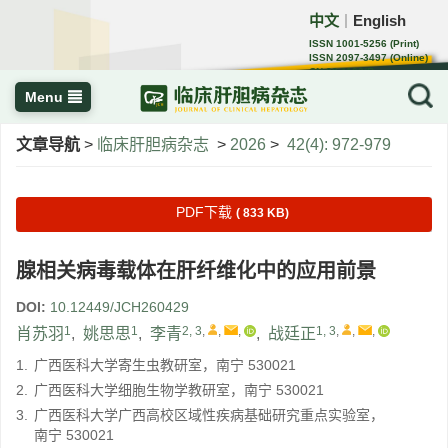
中文
English
｜
ISSN 1001-5256 (Print)
ISSN 2097-3497 (Online)
CN 22-1108/R
Menu
文章导航
>
临床肝胆病杂志
>
2026
>
42(4): 972-979
PDF下载
( 833 KB)
腺相关病毒载体在肝纤维化中的应用前景
DOI:
10.12449/JCH260429
1
1
2, 3
,
,
,
1, 3
,
,
,
肖苏羽
,
姚思思
,
李青
,
战廷正
1.
广西医科大学寄生虫教研室，南宁 530021
2.
广西医科大学细胞生物学教研室，南宁 530021
3.
广西医科大学广西高校区域性疾病基础研究重点实验室，
南宁 530021