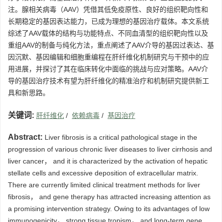
注。腺相关病毒（AAV）凭借其低免疫原性、良好的组织靶向性和
长期稳定的基因表达能力，已成为理想的基因治疗载体。本文系统
综述了AAV载体的结构与功能特点、不同血清型的组织靶向性以及
重组AAV的制备与纯化方法，重点阐述了AAV介导的基因过表达、基
因沉默、基因编辑和细胞重编程在肝纤维化机制研究与干预中的应
用进展，并探讨了其在临床转化中面临的挑战与应对策略。AAV介
导的基因治疗技术有望为肝纤维化的精准治疗和机制研究提供新工
具和新思路。
关键词:
肝纤维化
/
依赖病毒
/
基因治疗
Abstract:
Liver fibrosis is a critical pathological stage in the
progression of various chronic liver diseases to liver cirrhosis and
liver cancer， and it is characterized by the activation of hepatic
stellate cells and excessive deposition of extracellular matrix.
There are currently limited clinical treatment methods for liver
fibrosis， and gene therapy has attracted increasing attention as
a promising intervention strategy. Owing to its advantages of low
immunogenicity， strong tissue tropism， and long-term gene