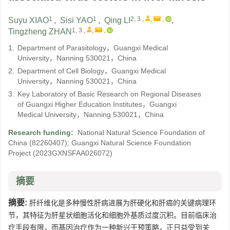
1
1
2, 3
,
,
,
Suyu XIAO
,
Sisi YAO
,
Qing LI
,
1, 3
,
,
,
Tingzheng ZHAN
1.
Department of Parasitology，Guangxi Medical
University，Nanning 530021，China
2.
Department of Cell Biology，Guangxi Medical
University，Nanning 530021，China
3.
Key Laboratory of Basic Research on Regional Diseases
of Guangxi Higher Education Institutes，Guangxi
Medical University，Nanning 530021，China
Research funding:
National Natural Science Foundation of
China
(82260407)
;
Guangxi Natural Science Foundation
Project
(2023GXNSFAA026072)
摘要
摘要:
肝纤维化是多种慢性肝病进展为肝硬化和肝癌的关键病理环
节，其特征为肝星状细胞活化和细胞外基质过度沉积。目前临床治
疗手段有限，而基因治疗作为一种新兴干预策略，正日益受到关