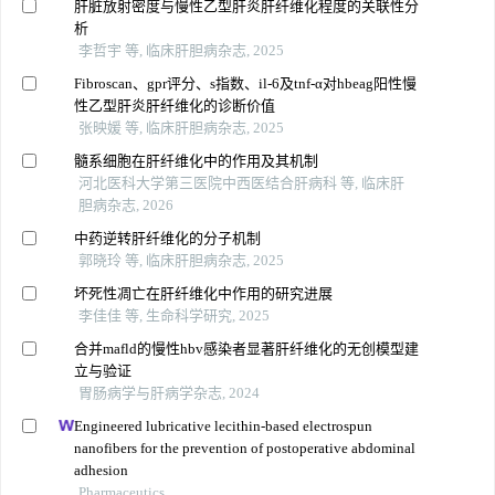
肝脏放射密度与慢性乙型肝炎肝纤维化程度的关联性分
析
李哲宇 等, 临床肝胆病杂志, 2025
Fibroscan、gpr评分、s指数、il-6及tnf-α对hbeag阳性慢
性乙型肝炎肝纤维化的诊断价值
张映媛 等, 临床肝胆病杂志, 2025
髓系细胞在肝纤维化中的作用及其机制
河北医科大学第三医院中西医结合肝病科 等, 临床肝
胆病杂志, 2026
中药逆转肝纤维化的分子机制
郭晓玲 等, 临床肝胆病杂志, 2025
坏死性凋亡在肝纤维化中作用的研究进展
李佳佳 等, 生命科学研究, 2025
合并mafld的慢性hbv感染者显著肝纤维化的无创模型建
立与验证
胃肠病学与肝病学杂志, 2024
Engineered lubricative lecithin-based electrospun
nanofibers for the prevention of postoperative abdominal
adhesion
Pharmaceutics