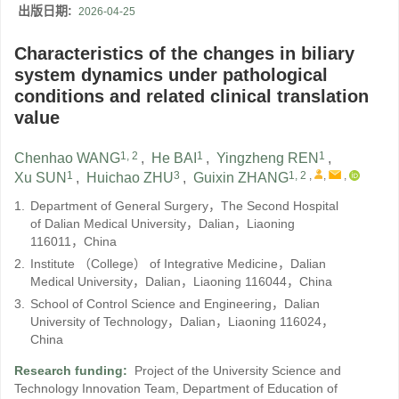
出版日期:
2026-04-25
Characteristics of the changes in biliary
system dynamics under pathological
conditions and related clinical translation
value
1, 2
1
1
Chenhao WANG
,
He BAI
,
Yingzheng REN
,
1
3
1, 2
,
,
,
Xu SUN
,
Huichao ZHU
,
Guixin ZHANG
1.
Department of General Surgery，The Second Hospital
of Dalian Medical University，Dalian，Liaoning
116011，China
2.
Institute （College） of Integrative Medicine，Dalian
Medical University，Dalian，Liaoning 116044，China
3.
School of Control Science and Engineering，Dalian
University of Technology，Dalian，Liaoning 116024，
China
Research funding:
Project of the University Science and
Technology Innovation Team, Department of Education of