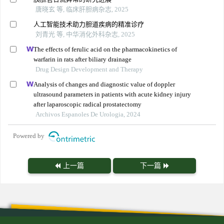
唐晓玄 等, 临床肝胆病杂志, 2025
人工智能技术助力胆道疾病的精准诊疗
刘青光 等, 中华消化外科杂志, 2025
The effects of ferulic acid on the pharmacokinetics of
warfarin in rats after biliary drainage
Drug Design Development and Therapy
Analysis of changes and diagnostic value of doppler
ultrasound parameters in patients with acute kidney injury
after laparoscopic radical prostatectomy
Archivos Espanoles De Urologia, 2024
Powered by
上一篇
下一篇