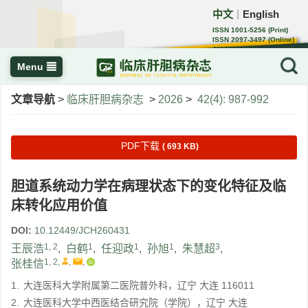
中文
English
｜
ISSN 1001-5256 (Print)
ISSN 2097-3497 (Online)
CN 22-1108/R
Menu
文章导航
>
临床肝胆病杂志
>
2026
>
42(4): 987-992
PDF下载
( 693 KB)
胆道系统动力学在病理状态下的变化特征及临
床转化应用价值
DOI:
10.12449/JCH260431
1, 2
1
1
1
3
王辰浩
,
白鹤
,
任迎政
,
孙旭
,
朱慧超
,
1, 2
,
,
,
张桂信
1.
大连医科大学附属第二医院普外科，辽宁 大连 116011
2.
大连医科大学中西医结合研究院（学院），辽宁 大连