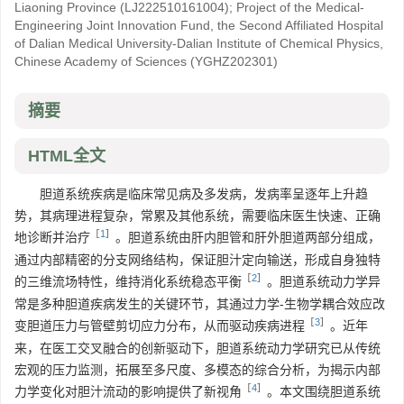
Liaoning Province
(LJ222510161004)
;
Project of the Medical-
Engineering Joint Innovation Fund, the Second Affiliated Hospital
of Dalian Medical University-Dalian Institute of Chemical Physics,
Chinese Academy of Sciences
(YGHZ202301)
摘要
HTML全文
胆道系统疾病是临床常见病及多发病，发病率呈逐年上升趋
势，其病理进程复杂，常累及其他系统，需要临床医生快速、正确
［
1
］
地诊断并治疗
。胆道系统由肝内胆管和肝外胆道两部分组成，
通过内部精密的分支网络结构，保证胆汁定向输送，形成自身独特
［
2
］
的三维流场特性，维持消化系统稳态平衡
。胆道系统动力学异
常是多种胆道疾病发生的关键环节，其通过力学-生物学耦合效应改
［
3
］
变胆道压力与管壁剪切应力分布，从而驱动疾病进程
。近年
来，在医工交叉融合的创新驱动下，胆道系统动力学研究已从传统
宏观的压力监测，拓展至多尺度、多模态的综合分析，为揭示内部
［
4
］
力学变化对胆汁流动的影响提供了新视角
。本文围绕胆道系统