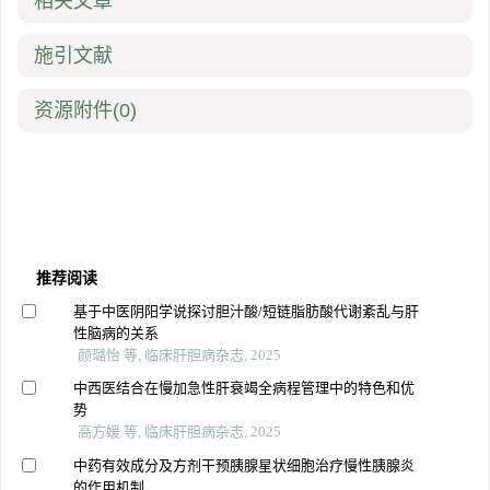
相关文章
施引文献
资源附件
(0)
推荐阅读
基于中医阴阳学说探讨胆汁酸/短链脂肪酸代谢紊乱与肝
性脑病的关系
颜璐怡 等, 临床肝胆病杂志, 2025
中西医结合在慢加急性肝衰竭全病程管理中的特色和优
势
高方媛 等, 临床肝胆病杂志, 2025
中药有效成分及方剂干预胰腺星状细胞治疗慢性胰腺炎
的作用机制