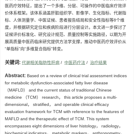
医药疗效特征，提出了一个多维、分层、可操作的中医临床疗效评
价体系框架。该体系涵盖肝脏组织学、影像学、生化指标、代谢指
标、人体测量学、中医证候、患者报告结局和安全性指标等8个维
度，并根据研究定位和疾病阶段进行分层设计。本文进一步探讨了
证候评价标准化、研究设计规范、质量控制等实施路径，以期为开
展高质量中医药临床研究提供方法学支撑，推动中医药疗效评价从
“单指标”向“多维复合指标”转变。
关键词:
代谢相关脂肪性肝病
/
中医药疗法
/
治疗结果
Abstract:
Based on a review of clinical trial assessment indices
for metabolic dysfunction-associated fatty liver disease
（MAFLD） and the current status of traditional Chinese
medicine （TCM） research， this article proposes a multi-
dimensional， stratified， and operable clinical efficacy
evaluation framework for TCM with reference to the features of
MAFLD and the therapeutic effect of TCM. This system
encompasses eight dimensions of liver histology， radiology，
biochemical indicators， metabolic markers， anthropometry，