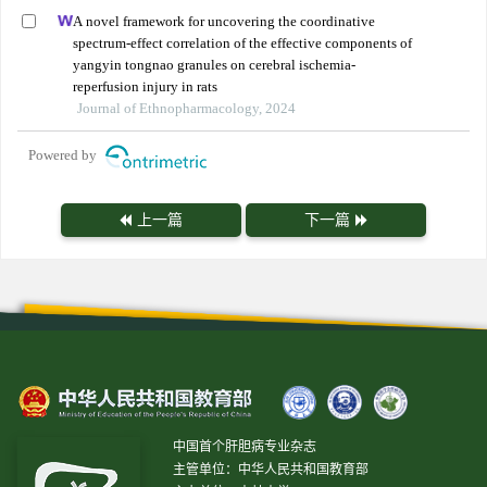
A novel framework for uncovering the coordinative
spectrum-effect correlation of the effective components of
yangyin tongnao granules on cerebral ischemia-
reperfusion injury in rats
Journal of Ethnopharmacology, 2024
Powered by
上一篇
下一篇
中国首个肝胆病专业杂志
主管单位：中华人民共和国教育部