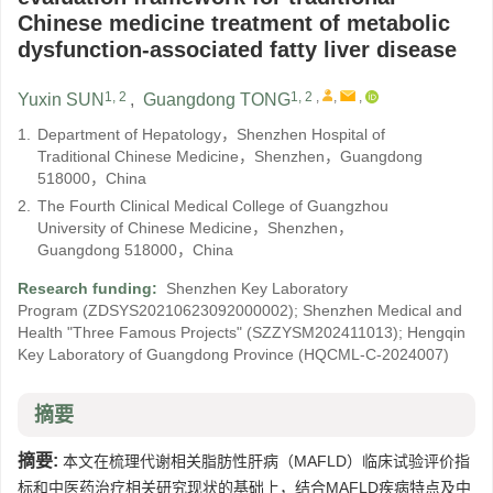
Chinese medicine treatment of metabolic
dysfunction-associated fatty liver disease
1, 2
1, 2
,
,
,
Yuxin SUN
,
Guangdong TONG
1.
Department of Hepatology，Shenzhen Hospital of
Traditional Chinese Medicine，Shenzhen，Guangdong
518000，China
2.
The Fourth Clinical Medical College of Guangzhou
University of Chinese Medicine，Shenzhen，
Guangdong 518000，China
Research funding:
Shenzhen Key Laboratory
Program
(ZDSYS20210623092000002)
;
Shenzhen Medical and
Health "Three Famous Projects"
(SZZYSM202411013)
;
Hengqin
Key Laboratory of Guangdong Province
(HQCML-C-2024007)
摘要
摘要:
本文在梳理代谢相关脂肪性肝病（MAFLD）临床试验评价指
标和中医药治疗相关研究现状的基础上，结合MAFLD疾病特点及中