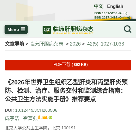
中文
English
｜
ISSN 1001-5256 (Print)
ISSN 2097-3497 (Online)
CN 22-1108/R
Menu
文章导航
>
临床肝胆病杂志
>
2026
>
42(5): 1027-1033
PDF下载
( 862 KB)
《2026年世界卫生组织乙型肝炎和丙型肝炎预
防、检测、治疗、服务交付和监测综合指南：
公共卫生方法实施手册》推荐要点
DOI:
10.12449/JCH260506
,
,
成宇洁
,
崔富强
北京大学公共卫生学院，北京 100191