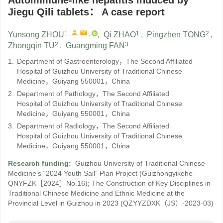
Autoimmune-like hepatitis induced by
Jiegu Qili tablets： A case report
1
,
,
,
1
2
Yunsong ZHOU
,
Qi ZHAO
,
Pingzhen TONG
,
2
3
Zhongqin TU
,
Guangming FAN
1.
Department of Gastroenterology，The Second Affiliated
Hospital of Guizhou University of Traditional Chinese
Medicine，Guiyang 550001，China
2.
Department of Pathology，The Second Affiliated
Hospital of Guizhou University of Traditional Chinese
Medicine，Guiyang 550001，China
3.
Department of Radiology，The Second Affiliated
Hospital of Guizhou University of Traditional Chinese
Medicine，Guiyang 550001，China
Research funding:
Guizhou University of Traditional Chinese
Medicine’s “2024 Youth Sail” Plan Project
(Guizhongyikehe-
QNYFZK［2024］No.16)
;
The Construction of Key Disciplines in
Traditional Chinese Medicine and Ethnic Medicine at the
Provincial Level in Guizhou in 2023
(QZYYZDXK（JS）-2023-03)