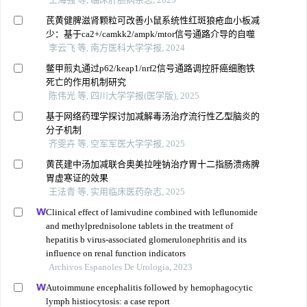
芪黄健脾滋肾颗粒可改善小鼠系统性红斑狼疮血小板减
少：基于ca2+/camkk2/ampk/mtor信号通路介导的自噬
李云飞 等, 南方医科大学学报, 2024
鳖甲煎丸通过p62/keap1/nrf2信号通路调控肝癌细胞铁
死亡的作用机制研究
陈伟光 等, 四川大学学报(医学版), 2025
基于网络药理学探讨加减解毒汤治疗流行性乙型脑炎的
分子机制
齐雯卉 等, 空军军医大学学报, 2025
黄芪建中汤加减联合奥美拉唑钠治疗胃十二指肠溃疡脾
胃虚寒证的效果
王法青 等, 实用临床医药杂志, 2025
Clinical effect of lamivudine combined with leflunomide
and methylprednisolone tablets in the treatment of
hepatitis b virus-associated glomerulonephritis and its
influence on renal function indicators
Archivos Espanoles De Urologia, 2023
Autoimmune encephalitis followed by hemophagocytic
lymph histiocytosis: a case report