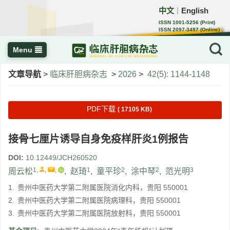
中文
English
｜
ISSN 1001-5256 (Print)
ISSN 2097-3497 (Online)
CN 22-1108/R
Menu
文章导航
>
临床肝胆病杂志
>
2026
>
42(5): 1144-1148
PDF下载
( 17105 KB)
接骨七厘片诱导自身免疫样肝炎1例报告
DOI:
10.12449/JCH260520
1
,
,
,
1
2
2
3
周云松
,
赵琦
,
童平珍
,
涂中琴
,
范光明
1.
贵州中医药大学第二附属医院消化内科，贵阳 550001
2.
贵州中医药大学第二附属医院病理科，贵阳 550001
3.
贵州中医药大学第二附属医院放射科，贵阳 550001