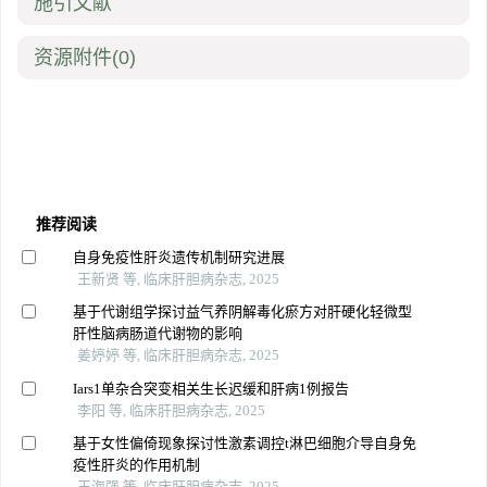
施引文献
资源附件
(0)
推荐阅读
自身免疫性肝炎遗传机制研究进展
王新贤 等, 临床肝胆病杂志, 2025
基于代谢组学探讨益气养阴解毒化瘀方对肝硬化轻微型
肝性脑病肠道代谢物的影响
姜婷婷 等, 临床肝胆病杂志, 2025
Iars1单杂合突变相关生长迟缓和肝病1例报告
李阳 等, 临床肝胆病杂志, 2025
基于女性偏倚现象探讨性激素调控t淋巴细胞介导自身免
疫性肝炎的作用机制
王海强 等, 临床肝胆病杂志, 2025