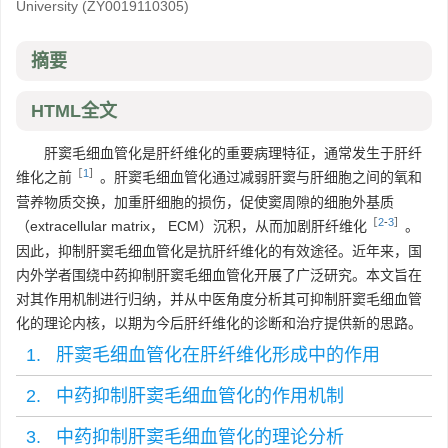
University
(ZY0019110305)
摘要
HTML全文
肝窦毛细血管化是肝纤维化的重要病理特征，通常发生于肝纤
［
1
］
维化之前
。肝窦毛细血管化通过减弱肝窦与肝细胞之间的氧和
营养物质交换，加重肝细胞的损伤，促使窦周隙的细胞外基质
［
2
-
3
］
（extracellular matrix， ECM）沉积，从而加剧肝纤维化
。
因此，抑制肝窦毛细血管化是抗肝纤维化的有效途径。近年来，国
内外学者围绕中药抑制肝窦毛细血管化开展了广泛研究。本文旨在
对其作用机制进行归纳，并从中医角度分析其可抑制肝窦毛细血管
化的理论内核，以期为今后肝纤维化的诊断和治疗提供新的思路。
1. 肝窦毛细血管化在肝纤维化形成中的作用
2. 中药抑制肝窦毛细血管化的作用机制
3. 中药抑制肝窦毛细血管化的理论分析