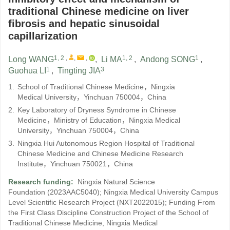
traditional Chinese medicine on liver
fibrosis and hepatic sinusoidal
capillarization
1, 2
,
,
,
1, 2
1
Long WANG
,
Li MA
,
Andong SONG
,
1
3
Guohua LI
,
Tingting JIA
1.
School of Traditional Chinese Medicine，Ningxia
Medical University，Yinchuan 750004，China
2.
Key Laboratory of Dryness Syndrome in Chinese
Medicine，Ministry of Education，Ningxia Medical
University，Yinchuan 750004，China
3.
Ningxia Hui Autonomous Region Hospital of Traditional
Chinese Medicine and Chinese Medicine Research
Institute，Yinchuan 750021，China
Research funding:
Ningxia Natural Science
Foundation
(2023AAC5040)
;
Ningxia Medical University Campus
Level Scientific Research Project
(NXT2022015)
;
Funding From
the First Class Discipline Construction Project of the School of
Traditional Chinese Medicine, Ningxia Medical