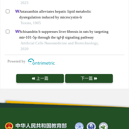
2025
Astaxanthin alleviates hepatic lipid metabolic
dysregulation induced by microcystin-lr
Toxins, 1905
Schisandrin b suppresses liver fibrosis in rats by targeting
mir-101-5p through the tgf-β signaling pathway
Artificial Cells Nanomedicine and Biotechnology,
2020
Powered by
上一篇
下一篇