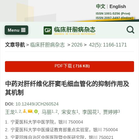
中文
English
｜
ISSN 1001-5256 (Print)
ISSN 2097-3497 (Online)
CN 22-1108/R
Menu
文章导航
>
临床肝胆病杂志
>
2026
>
42(5): 1166-1171
PDF下载
( 716 KB)
中药对肝纤维化肝窦毛细血管化的抑制作用及
其机制
DOI:
10.12449/JCH260524
1, 2
,
,
,
1, 2
1
1
3
王龙
,
马丽
,
宋安东
,
李国花
,
贾婷婷
1.
宁夏医科大学中医学院，银川 750004
2.
宁夏医科大学中医燥证教育部重点实验室，银川 750004
3.
宁夏回族自治区中医医院暨中医研究院，银川 750021