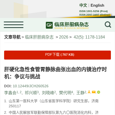
中文
English
｜
ISSN 1001-5256 (Print)
ISSN 2097-3497 (Online)
CN 22-1108/R
文章导航
>
临床肝胆病杂志
>
2026
>
42(5): 1178-1184
PDF下载
( 767 KB)
肝硬化急性食管胃静脉曲张出血的内镜治疗时
机：争议与挑战
DOI:
10.12449/JCH260526
1, 2
3
2
4
2
,
,
,
李鑫会
,
祁兴顺
,
刘晓峰
,
樊代明
,
王静
1.
山东第一医科大学（山东省医学科学院）研究生部，济南
250117
2.
中国人民解放军联勤保障部队第九六〇医院消化内科，济