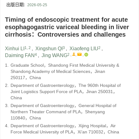
出版日期:
2026-05-25
Timing of endoscopic treatment for acute
esophagogastric variceal bleeding in liver
cirrhosis：Controversies and challenges
1, 2
3
2
Xinhui LI
,
Xingshun QI
,
Xiaofeng LIU
,
4
2
,
,
,
Daiming FAN
,
Jing WANG
1.
Graduate School，Shandong First Medical University &
Shandong Academy of Medical Sciences，Jinan
250117，China
2.
Department of Gastroenterology，The 960th Hospital of
Joint Logistics Support Force of PLA，Jinan 250031，
China
3.
Department of Gastroenterology，General Hospital of
Northern Theater Command of PLA，Shenyang
110840，China
4.
Department of Gastroenterology，Xijing Hospital，Air
Force Medical University of PLA，Xi’an 710032，China