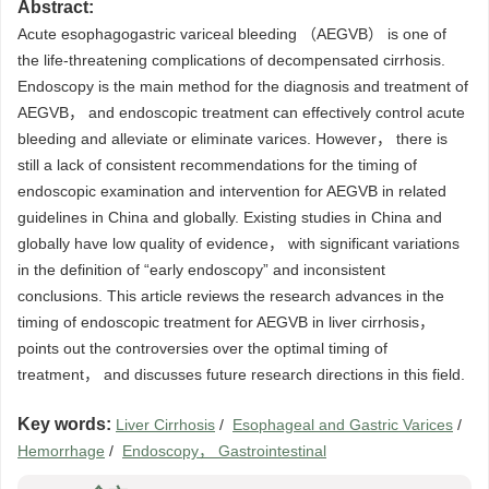
Abstract:
Acute esophagogastric variceal bleeding （AEGVB） is one of
the life-threatening complications of decompensated cirrhosis.
Endoscopy is the main method for the diagnosis and treatment of
AEGVB， and endoscopic treatment can effectively control acute
bleeding and alleviate or eliminate varices. However， there is
still a lack of consistent recommendations for the timing of
endoscopic examination and intervention for AEGVB in related
guidelines in China and globally. Existing studies in China and
globally have low quality of evidence， with significant variations
in the definition of “early endoscopy” and inconsistent
conclusions. This article reviews the research advances in the
timing of endoscopic treatment for AEGVB in liver cirrhosis，
points out the controversies over the optimal timing of
treatment， and discusses future research directions in this field.
Key words:
Liver Cirrhosis
/
Esophageal and Gastric Varices
/
Hemorrhage
/
Endoscopy， Gastrointestinal