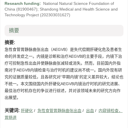
Research funding:
National Natural Science Foundation of
China
(81900467)
;
Shandong Medical and Health Science and
Technology Project
(202303031627)
摘要
摘要:
急性食管胃静脉曲张出血（AEGVB）是失代偿期肝硬化危及患者生
命的并发症之一。内镜是诊断和治疗AEGVB的主要手段，内镜下治
疗可控制急性出血并使静脉曲张减轻或消失。然而，目前国内外指
南对于AEGVB内镜检查与治疗时机的建议尚不统一。国内外现有研
究的证据质量较低，且各研究对“早期内镜”的定义差异较大，结论也
不统一。本文围绕国内外肝硬化AEGVB内镜治疗时机的研究进展、
最佳治疗时机存在的争议进行综述，并对该领域未来的研究方向作
出展望。
关键词:
肝硬化
/
急性食管胃静脉曲张出血
/
出血
/
内窥镜检查，
胃肠道