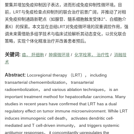
聚集并增加免疫抑制因子表达，进而形成免疫抑制性微环境。目
前，LRT与免疫检查点抑制剂的联合治疗前景广阔，并推动了对相
+
关免疫抑制通路新靶点（如腺苷、髓系细胞触发受体2
、白细胞介
素6）的探索。本文旨在总结LRT对免疫微环境的双重调控作用，强
调未来需借助多组学技术与临床试验解析其动态变化，以优化联合
策略，实现个体化精准治疗并改善患者预后。
关键词:
癌， 肝细胞
/
肿瘤微环境
/
化学栓塞， 治疗性
/
消融技
术
Abstract:
Locoregional therapy （LRT）， including
transarterial chemoembolization， transarterial
radioembolization， and various ablation techniques， is an
important treatment method for hepatocellular carcinoma. Many
studies in recent years have confirmed that LRT has a dual
regulatory effect on tumor immune microenvironment. While LRT
induces immunogenic cell death， activates dendritic cell-
mediated and T cell-driven immunity， and triggers systemic
antitumor responses， it concomitantly upregulates the