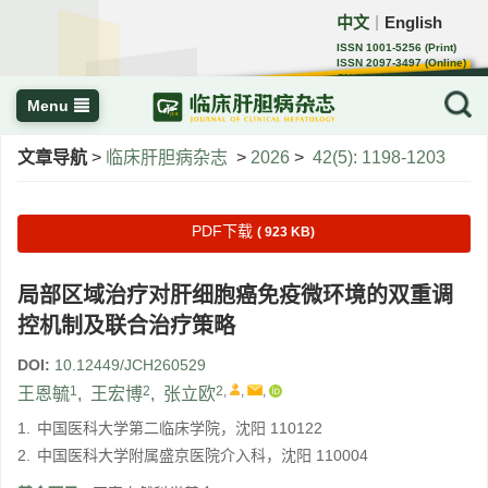
中文
English
｜
ISSN 1001-5256 (Print)
ISSN 2097-3497 (Online)
CN 22-1108/R
Menu
文章导航
>
临床肝胆病杂志
>
2026
>
42(5): 1198-1203
PDF下载
( 923 KB)
局部区域治疗对肝细胞癌免疫微环境的双重调
控机制及联合治疗策略
DOI:
10.12449/JCH260529
1
2
2
,
,
,
王恩毓
,
王宏博
,
张立欧
1.
中国医科大学第二临床学院，沈阳 110122
2.
中国医科大学附属盛京医院介入科，沈阳 110004