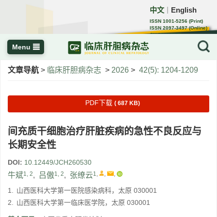
中文
English
｜
ISSN 1001-5256 (Print)
ISSN 2097-3497 (Online)
CN 22-1108/R
Menu
文章导航
>
临床肝胆病杂志
>
2026
>
42(5): 1204-1209
PDF下载
( 687 KB)
间充质干细胞治疗肝脏疾病的急性不良反应与
长期安全性
DOI:
10.12449/JCH260530
1, 2
1, 2
1
,
,
,
牛斌
,
吕傲
,
张缭云
1.
山西医科大学第一医院感染病科，太原 030001
2.
山西医科大学第一临床医学院，太原 030001