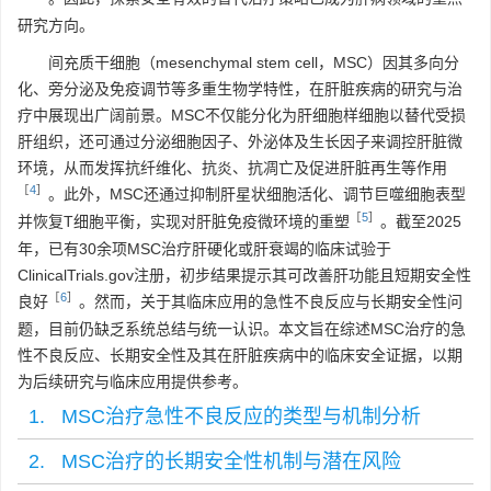
研究方向。
间充质干细胞（mesenchymal stem cell，MSC）因其多向分
化、旁分泌及免疫调节等多重生物学特性，在肝脏疾病的研究与治
疗中展现出广阔前景。MSC不仅能分化为肝细胞样细胞以替代受损
肝组织，还可通过分泌细胞因子、外泌体及生长因子来调控肝脏微
环境，从而发挥抗纤维化、抗炎、抗凋亡及促进肝脏再生等作用
［
4
］
。此外，MSC还通过抑制肝星状细胞活化、调节巨噬细胞表型
［
5
］
并恢复T细胞平衡，实现对肝脏免疫微环境的重塑
。截至2025
年，已有30余项MSC治疗肝硬化或肝衰竭的临床试验于
ClinicalTrials.gov注册，初步结果提示其可改善肝功能且短期安全性
［
6
］
良好
。然而，关于其临床应用的急性不良反应与长期安全性问
题，目前仍缺乏系统总结与统一认识。本文旨在综述MSC治疗的急
性不良反应、长期安全性及其在肝脏疾病中的临床安全证据，以期
为后续研究与临床应用提供参考。
1. MSC治疗急性不良反应的类型与机制分析
2. MSC治疗的长期安全性机制与潜在风险