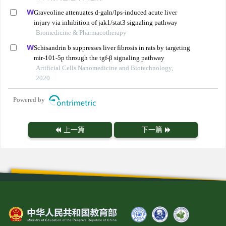
Graveoline attenuates d-galn/lps-induced acute liver
injury via inhibition of jak1/stat3 signaling pathway
Biomedicine & Pharmacotherapy
Schisandrin b suppresses liver fibrosis in rats by targeting
mir-101-5p through the tgf-β signaling pathway
Artificial Cells Nanomedicine and Biotechnology,
2020
Powered by
上一篇
下一篇