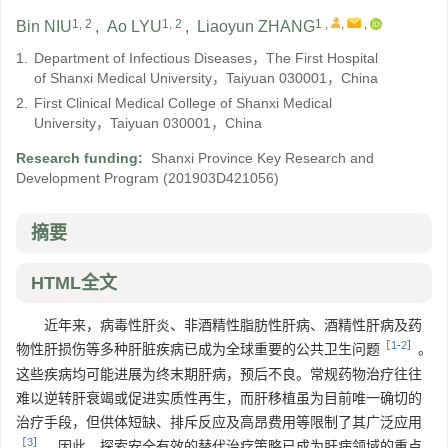
1, 2
1, 2
1
,
,
,
Bin NIU
,
Ao LYU
,
Liaoyun ZHANG
1.
Department of Infectious Diseases，The First Hospital
of Shanxi Medical University，Taiyuan 030001，China
2.
First Clinical Medical College of Shanxi Medical
University，Taiyuan 030001，China
Research funding:
Shanxi Province Key Research and
Development Program
(201903D421056)
摘要
HTML全文
近年来，病毒性肝炎、非酒精性脂肪性肝病、酒精性肝病及药
［
1
-
2
］
物性肝损伤等多种肝脏疾病已成为全球重要的公共卫生问题
。
这些疾病均可能进展为终末期肝病，预后不良。常规药物治疗往往
难以逆转肝衰竭或促进实质性再生，而肝移植虽为目前唯一确切的
治疗手段，但供体短缺、排斥反应及高昂费用等限制了其广泛应用
［
3
］
。因此，探索安全有效的替代治疗策略已成为肝病领域的重点