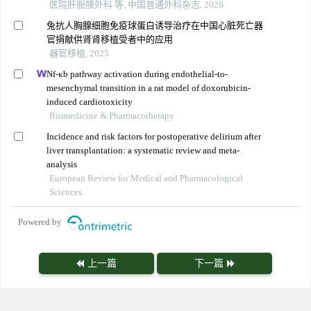
医院肝胆胰外科 等, 中国普通外科杂志, 2026
兔抗人胸腺细胞免疫球蛋白诱导治疗在中国心脏死亡器
官捐献供肾肾移植受者中的应用
器官移植, 2025
Nf-κb pathway activation during endothelial-to-
mesenchymal transition in a rat model of doxorubicin-
induced cardiotoxicity
Biomedicine & Pharmacotherapy
Incidence and risk factors for postoperative delirium after
liver transplantation: a systematic review and meta-
analysis
European Review for Medical and Pharmacological
Sciences
Powered by
上一篇
下一篇