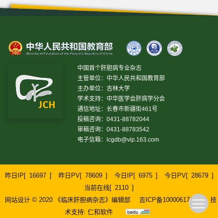
中国首个肝胆病专业杂志
主管单位：中华人民共和国教育部
主办单位：吉林大学
学术支持：中华医学会肝病学分会
通信地址：长春市新疆街461号
投稿咨询：0431-88782044
审稿咨询：0431-88783542
电子信箱：
lcgdb@vip.163.com
昨日IP[
16697
]
昨日PV[
78609
]
今日IP[
6975
]
今日PV[
28679
]
当前在线[
2110
]
网站设计 © 2020 《临床肝胆病杂志》编辑部
吉ICP备10000617号-1
技
术支持:
仁和软件