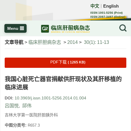
中文
English
｜
ISSN 1001-5256 (Print)
ISSN 2097-3497 (Online)
CN 22-1108/R
Menu
文章导航
>
临床肝胆病杂志
>
2014
>
30(1): 11-13
PDF下载
( 1265 KB)
我国心脏死亡器官捐献供肝现状及其肝移植的
临床进展
DOI:
10.3969/j.issn.1001-5256.2014.01.004
吕国悦
,
邱伟
吉林大学第一医院肝胆胰外科
中图分类号:
R657.3