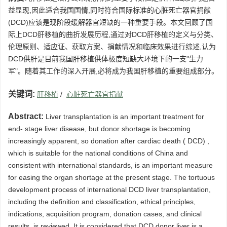
益显现,因此适合我国国情,同时符合国际标准的心脏死亡器官捐献
(DCD)应该是现阶段缓解器官短缺的一种重要手段。本文回顾了国
际上DCD肝移植的曲折发展历程,通过对DCD肝移植的定义与分类、
伦理原则、适应证、获取方案、捐献情况和临床效果进行综述,认为
DCD供肝是目前我国肝移植供体极度短缺大环境下的一支"生力
军"。随着其工作的深入开展,必将成为我国肝移植的重要组成部分。
关键词:
肝移植
/
心脏死亡器官捐献
Abstract:
Liver transplantation is an important treatment for
end- stage liver disease, but donor shortage is becoming
increasingly apparent, so donation after cardiac death ( DCD) ,
which is suitable for the national conditions of China and
consistent with international standards, is an important measure
for easing the organ shortage at the present stage. The tortuous
development process of international DCD liver transplantation,
including the definition and classification, ethical principles,
indications, acquisition program, donation cases, and clinical
results, is reviewed. It is considered that DCD donor liver is a