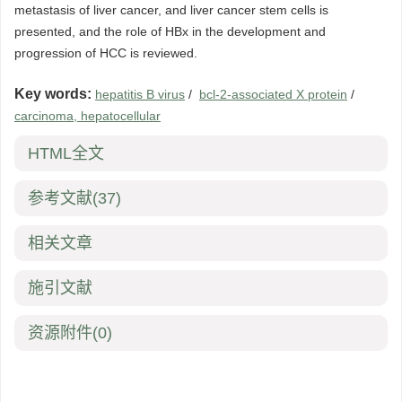
metastasis of liver cancer, and liver cancer stem cells is
presented, and the role of HBx in the development and
progression of HCC is reviewed.
Key words:
hepatitis B virus
/
bcl-2-associated X protein
/
carcinoma, hepatocellular
HTML全文
参考文献
(37)
相关文章
施引文献
资源附件
(0)