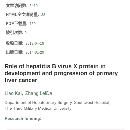
文章访问数:
3410
HTML全文浏览量:
33
PDF下载量:
750
被引次数:
0
收稿日期:
2013-04-18
出版日期:
2014-01-20
Role of hepatitis B virus X protein in
development and progression of primary
liver cancer
Liao Kai
,
Zhang LeiDa
Department of Hepatobiliary Surgery, Southwest Hospital,
The Third Military Medical University
Research funding: