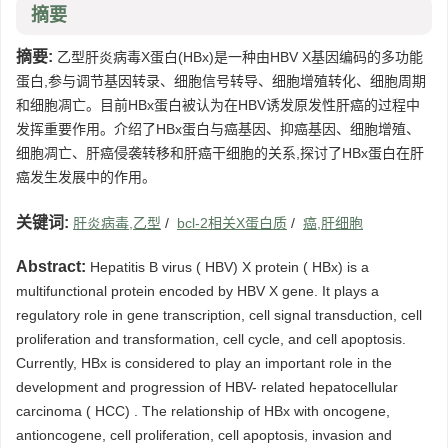
摘要
摘要:
乙型肝炎病毒X蛋白(HBx)是一种由HBV X基因编码的多功能
蛋白,参与调节基因转录、细胞信号转导、细胞增殖转化、细胞周期
和细胞凋亡。目前HBx蛋白被认为在HBV诱发原发性肝癌的过程中
发挥重要作用。介绍了HBx蛋白与癌基因、抑癌基因、细胞增殖、
细胞凋亡、肝癌侵袭转移和肝癌干细胞的关系,探讨了HBx蛋白在肝
癌发生发展中的作用。
关键词:
肝炎病毒,乙型
/
bcl-2相关X蛋白质
/
癌,肝细胞
Abstract:
Hepatitis B virus ( HBV) X protein ( HBx) is a
multifunctional protein encoded by HBV X gene. It plays a
regulatory role in gene transcription, cell signal transduction, cell
proliferation and transformation, cell cycle, and cell apoptosis.
Currently, HBx is considered to play an important role in the
development and progression of HBV- related hepatocellular
carcinoma ( HCC) . The relationship of HBx with oncogene,
antioncogene, cell proliferation, cell apoptosis, invasion and