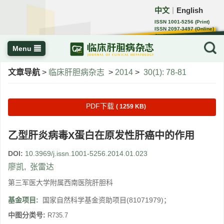
中文
English
｜
ISSN 1001-5256 (Print)
ISSN 2097-3497 (Online)
CN 22-1108/R
Menu
文章导航
>
临床肝胆病杂志
>
2014
>
30(1): 78-81
PDF下载
( 1259 KB)
乙型肝炎病毒X蛋白在原发性肝癌中的作用
DOI:
10.3969/j.issn.1001-5256.2014.01.023
廖凯
,
张雷达
第三军医大学附属西南医院肝胆科
基金项目:
国家自然科学基金资助项目(81071979)；
中图分类号:
R735.7