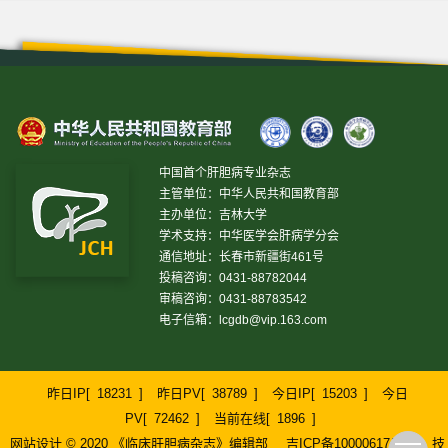
中国首个肝胆病专业杂志
主管单位：中华人民共和国教育部
主办单位：吉林大学
学术支持：中华医学会肝病学分会
通信地址：长春市新疆街461号
投稿咨询：0431-88782044
审稿咨询：0431-88783542
电子信箱：
lcgdb@vip.163.com
昨日IP[
18231
]
昨日PV[
38789
]
今日IP[
15203
]
今日
PV[
72462
]
当前在线[
1896
]
网站设计 © 2020 《临床肝胆病杂志》编辑部
吉ICP备10000617号-1
技