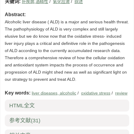
关键词:
肝疾病,酒精性
/
氧化应激
/
综述
Abstract:
Alcoholic liver disease ( ALD) is a major and serious health threat.
The pathophysiology of ALD is very complex and still largely
elusive but we do know now that the oxidative stress- induced
liver injury plays a critical and definitive role in the pathogenesis
of ALD according to the currently accumulated research data.
Therefore a comprehensive review of how the cellular oxidation
and antioxidant system impacts the process of occurrence and
progression of ALD might shed new as well as significant light on
our strategy to prevent and treat ALD.
Key words:
liver diseases, alcoholic
/
oxidative stress
/
review
HTML全文
参考文献
(31)