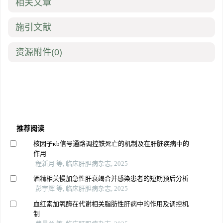
相关文章
施引文献
资源附件
(0)
推荐阅读
核因子κb信号通路调控铁死亡的机制及在肝脏疾病中的
作用
程新月 等, 临床肝胆病杂志, 2025
酒精相关慢加急性肝衰竭合并感染患者的短期预后分析
彭宇辉 等, 临床肝胆病杂志, 2025
血红素加氧酶在代谢相关脂肪性肝病中的作用及调控机
制