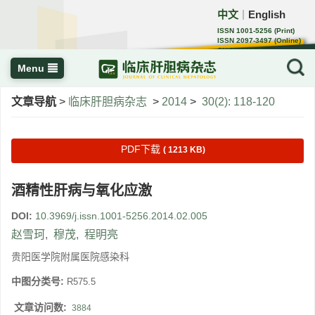
中文
English
｜
ISSN 1001-5256 (Print)
ISSN 2097-3497 (Online)
CN 22-1108/R
Menu
文章导航
>
临床肝胆病杂志
>
2014
>
30(2): 118-120
PDF下载
( 1213 KB)
酒精性肝病与氧化应激
DOI:
10.3969/j.issn.1001-5256.2014.02.005
赵雪珂
,
穆茂
,
程明亮
贵阳医学院附属医院感染科
中图分类号:
R575.5
文章访问数:
3884