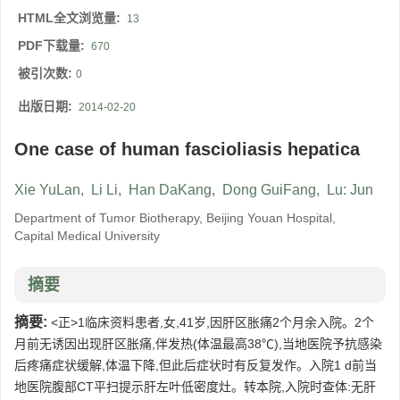
HTML全文浏览量:
13
PDF下载量:
670
被引次数:
0
出版日期:
2014-02-20
One case of human fascioliasis hepatica
Xie YuLan
,
Li Li
,
Han DaKang
,
Dong GuiFang
,
Lu: Jun
Department of Tumor Biotherapy, Beijing Youan Hospital,
Capital Medical University
摘要
摘要:
<正>1临床资料患者,女,41岁,因肝区胀痛2个月余入院。2个
月前无诱因出现肝区胀痛,伴发热(体温最高38℃),当地医院予抗感染
后疼痛症状缓解,体温下降,但此后症状时有反复发作。入院1 d前当
地医院腹部CT平扫提示肝左叶低密度灶。转本院,入院时查体:无肝