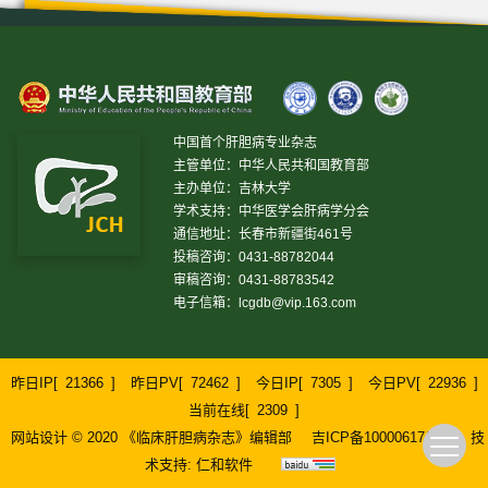
中国首个肝胆病专业杂志
主管单位：中华人民共和国教育部
主办单位：吉林大学
学术支持：中华医学会肝病学分会
通信地址：长春市新疆街461号
投稿咨询：0431-88782044
审稿咨询：0431-88783542
电子信箱：
lcgdb@vip.163.com
昨日IP[
21366
]
昨日PV[
72462
]
今日IP[
7305
]
今日PV[
22936
]
当前在线[
2309
]
网站设计 © 2020 《临床肝胆病杂志》编辑部
吉ICP备10000617号-1
技
术支持:
仁和软件