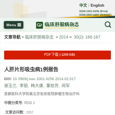
中文
English
｜
ISSN 1001-5256 (Print)
ISSN 2097-3497 (Online)
CN 22-1108/R
Menu
文章导航
>
临床肝胆病杂志
>
2014
>
30(2): 166-167
PDF下载
( 1255 KB)
人肝片形吸虫病1例报告
DOI:
10.3969/j.issn.1001-5256.2014.02.017
谢玉兰
,
李丽
,
韩大康
,
董桂芳
,
闾军
首都医科大学附属北京佑安医院肿瘤生物治疗科
中图分类号:
R532.2
文章访问数:
2357