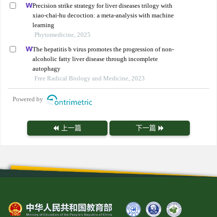
Precision strike strategy for liver diseases trilogy with
xiao-chai-hu decoction: a meta-analysis with machine
learning
Phytomedicine, 2025
The hepatitis b virus promotes the progression of non-
alcoholic fatty liver disease through incomplete
autophagy
Free Radical Biology and Medicine, 2023
Powered by
上一篇
下一篇