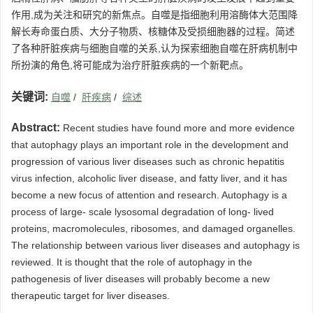
作用,成为关注和研究的新焦点。自噬是指细胞利用溶酶体大范围降
解长寿命蛋白质、大分子物质、核糖体及受损细胞器的过程。简述
了各种肝脏疾病与细胞自噬的关系,认为探索细胞自噬在肝病机制中
所扮演的角色,将可能成为治疗肝脏疾病的一个新靶点。
关键词:
自噬
/
肝疾病
/
综述
Abstract:
Recent studies have found more and more evidence
that autophagy plays an important role in the development and
progression of various liver diseases such as chronic hepatitis
virus infection, alcoholic liver disease, and fatty liver, and it has
become a new focus of attention and research. Autophagy is a
process of large- scale lysosomal degradation of long- lived
proteins, macromolecules, ribosomes, and damaged organelles.
The relationship between various liver diseases and autophagy is
reviewed. It is thought that the role of autophagy in the
pathogenesis of liver diseases will probably become a new
therapeutic target for liver diseases.