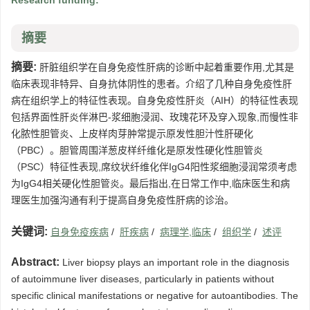
Research funding:
摘要
摘要:
肝脏组织学在自身免疫性肝病的诊断中起着重要作用,尤其是
临床表现非特异、自身抗体阴性的患者。介绍了几种自身免疫性肝
病在组织学上的特征性表现。自身免疫性肝炎（AIH）的特征性表现
包括界面性肝炎伴淋巴-浆细胞浸润、玫瑰花环及穿入现象,而慢性非
化脓性胆管炎、上皮样肉芽肿常提示原发性胆汁性肝硬化
（PBC）。胆管周围洋葱皮样纤维化是原发性硬化性胆管炎
（PSC）特征性表现,席纹状纤维化伴IgG4阳性浆细胞浸润常须考虑
为IgG4相关硬化性胆管炎。最后指出,在日常工作中,临床医生和病
理医生加强沟通有利于提高自身免疫性肝病的诊治。
关键词:
自身免疫疾病
/
肝疾病
/
病理学,临床
/
组织学
/
述评
Abstract:
Liver biopsy plays an important role in the diagnosis
of autoimmune liver diseases, particularly in patients without
specific clinical manifestations or negative for autoantibodies. The