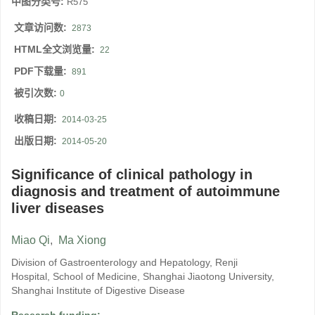
中图分类号:
R575
文章访问数:
2873
HTML全文浏览量:
22
PDF下载量:
891
被引次数:
0
收稿日期:
2014-03-25
出版日期:
2014-05-20
Significance of clinical pathology in
diagnosis and treatment of autoimmune
liver diseases
Miao Qi
,
Ma Xiong
Division of Gastroenterology and Hepatology, Renji
Hospital, School of Medicine, Shanghai Jiaotong University,
Shanghai Institute of Digestive Disease