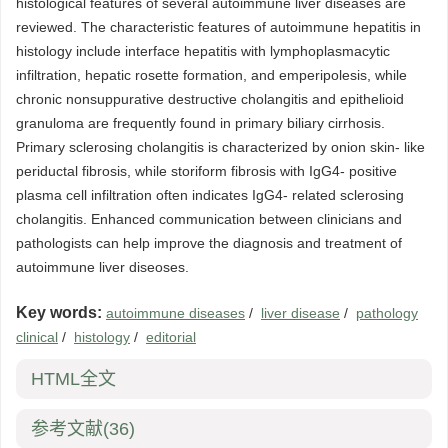
histological features of several autoimmune liver diseases are
reviewed. The characteristic features of autoimmune hepatitis in
histology include interface hepatitis with lymphoplasmacytic
infiltration, hepatic rosette formation, and emperipolesis, while
chronic nonsuppurative destructive cholangitis and epithelioid
granuloma are frequently found in primary biliary cirrhosis.
Primary sclerosing cholangitis is characterized by onion skin- like
periductal fibrosis, while storiform fibrosis with IgG4- positive
plasma cell infiltration often indicates IgG4- related sclerosing
cholangitis. Enhanced communication between clinicians and
pathologists can help improve the diagnosis and treatment of
autoimmune liver diseoses.
Key words:
autoimmune diseases
/
liver disease
/
pathology
clinical
/
histology
/
editorial
HTML全文
参考文献
(36)