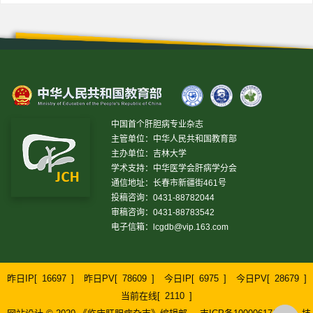
中国首个肝胆病专业杂志
主管单位：中华人民共和国教育部
主办单位：吉林大学
学术支持：中华医学会肝病学分会
通信地址：长春市新疆街461号
投稿咨询：0431-88782044
审稿咨询：0431-88783542
电子信箱：
lcgdb@vip.163.com
昨日IP[
16697
]
昨日PV[
78609
]
今日IP[
6975
]
今日PV[
28679
]
当前在线[
2110
]