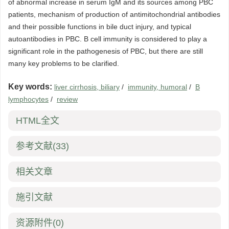
of abnormal increase in serum IgM and its sources among PBC
patients, mechanism of production of antimitochondrial antibodies
and their possible functions in bile duct injury, and typical
autoantibodies in PBC. B cell immunity is considered to play a
significant role in the pathogenesis of PBC, but there are still
many key problems to be clarified.
Key words:
liver cirrhosis, biliary
/
immunity, humoral
/
B
lymphocytes
/
review
HTML全文
参考文献
(33)
相关文章
施引文献
资源附件
(0)