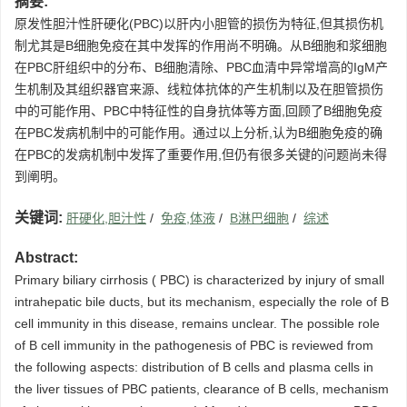
摘要:
原发性胆汁性肝硬化(PBC)以肝内小胆管的损伤为特征,但其损伤机
制尤其是B细胞免疫在其中发挥的作用尚不明确。从B细胞和浆细胞
在PBC肝组织中的分布、B细胞清除、PBC血清中异常增高的IgM产
生机制及其组织器官来源、线粒体抗体的产生机制以及在胆管损伤
中的可能作用、PBC中特征性的自身抗体等方面,回顾了B细胞免疫
在PBC发病机制中的可能作用。通过以上分析,认为B细胞免疫的确
在PBC的发病机制中发挥了重要作用,但仍有很多关键的问题尚未得
到阐明。
关键词:
肝硬化,胆汁性
/
免疫,体液
/
B淋巴细胞
/
综述
Abstract:
Primary biliary cirrhosis ( PBC) is characterized by injury of small
intrahepatic bile ducts, but its mechanism, especially the role of B
cell immunity in this disease, remains unclear. The possible role
of B cell immunity in the pathogenesis of PBC is reviewed from
the following aspects: distribution of B cells and plasma cells in
the liver tissues of PBC patients, clearance of B cells, mechanism