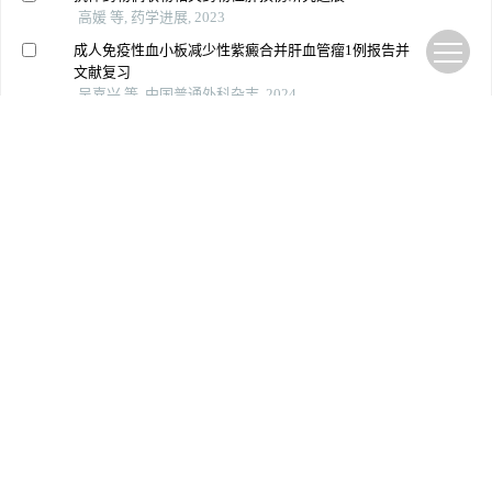
高媛 等, 药学进展, 2023
成人免疫性血小板减少性紫癜合并肝血管瘤1例报告并
文献复习
吴嘉兴 等, 中国普通外科杂志, 2024
Precision strike strategy for liver diseases trilogy with
xiao-chai-hu decoction: a meta-analysis with machine
learning
Phytomedicine, 2025
The hepatitis b virus promotes the progression of non-
alcoholic fatty liver disease through incomplete
autophagy
Free Radical Biology and Medicine, 2023
Powered by
上一篇
下一篇