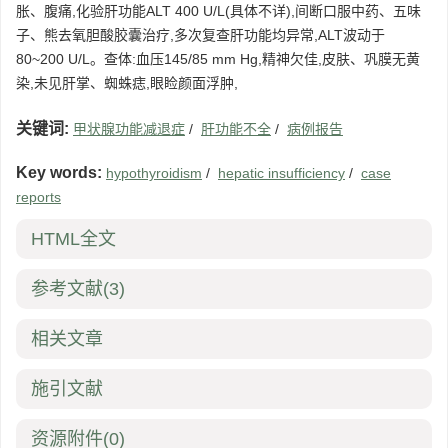
胀、腹痛,化验肝功能ALT 400 U/L(具体不详),间断口服中药、五味
子、熊去氧胆酸胶囊治疗,多次复查肝功能均异常,ALT波动于
80~200 U/L。查体:血压145/85 mm Hg,精神欠佳,皮肤、巩膜无黄
染,未见肝掌、蜘蛛痣,眼睑颜面浮肿,
关键词:
甲状腺功能减退症
/
肝功能不全
/
病例报告
Key words:
hypothyroidism
/
hepatic insufficiency
/
case
reports
HTML全文
参考文献
(3)
相关文章
施引文献
资源附件
(0)