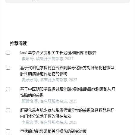
推荐阅读
Iars1单杂合突变相关生长迟缓和肝病1例报告
李阳 等, 临床肝胆病杂志, 2025
基于代谢组学探讨益气养阴解毒化瘀方对肝硬化轻微型
肝性脑病肠道代谢物的影响
姜婷婷 等, 临床肝胆病杂志, 2025
基于中医阴阳学说探讨胆汁酸/短链脂肪酸代谢紊乱与肝
性脑病的关系
颜璐怡 等, 临床肝胆病杂志, 2025
肝硬化患者肌少症与脂质代谢异常的关系及经颈静脉肝
内门体分流术干预的潜在益处
李秦念 等, 临床肝胆病杂志, 2025
甲状腺功能异常相关肝损伤的研究进展