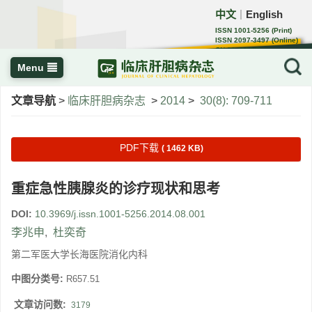
中文
English
｜
ISSN 1001-5256 (Print)
ISSN 2097-3497 (Online)
CN 22-1108/R
Menu
文章导航
>
临床肝胆病杂志
>
2014
>
30(8): 709-711
PDF下载
( 1462 KB)
重症急性胰腺炎的诊疗现状和思考
DOI:
10.3969/j.issn.1001-5256.2014.08.001
李兆申
,
杜奕奇
第二军医大学长海医院消化内科
中图分类号:
R657.51
文章访问数:
3179