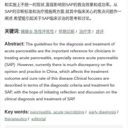
和实施上不统一的现状,直接影响到SAP的救治效果和成功率。从
SAP的诊断标准和治疗措施两方面,就其中临床关心的焦点问题作一
阐述,希望能引起关于SAP临床诊治的思考和讨论。
关键词:
胰腺炎,急性坏死性
/
早期诊断
/
治疗学
/
述评
Abstract:
The guidelines for the diagnosis and treatment of
acute pancreatitis are the important reference for clinicians in
treating acute pancreatitis, especially severe acute pancreatitis
(SAP) .However, currently there is much discrepancy on the
opinion and practice in China, which affects the treatment
outcome and cure rate of this disease.Clinical focuses are
described in terms of the diagnostic criteria and treatment for
SAP, with the hope of initiating reflection and discussion on the
clinical diagnosis and treatment of SAP.
Key words:
pancreatitis, acute necrotizing
/
early diagnosis
/
therapeutics
/
editorial