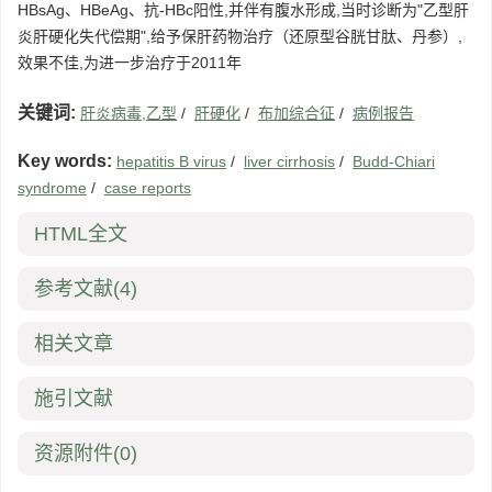
HBsAg、HBeAg、抗-HBc阳性,并伴有腹水形成,当时诊断为"乙型肝
炎肝硬化失代偿期",给予保肝药物治疗（还原型谷胱甘肽、丹参）,
效果不佳,为进一步治疗于2011年
关键词:
肝炎病毒,乙型
/
肝硬化
/
布加综合征
/
病例报告
Key words:
hepatitis B virus
/
liver cirrhosis
/
Budd-Chiari
syndrome
/
case reports
HTML全文
参考文献
(4)
相关文章
施引文献
资源附件
(0)