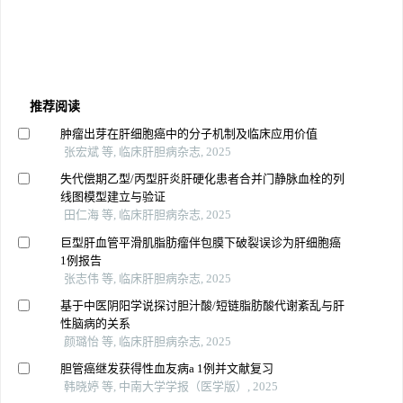
推荐阅读
肿瘤出芽在肝细胞癌中的分子机制及临床应用价值
张宏斌 等, 临床肝胆病杂志, 2025
失代偿期乙型/丙型肝炎肝硬化患者合并门静脉血栓的列
线图模型建立与验证
田仁海 等, 临床肝胆病杂志, 2025
巨型肝血管平滑肌脂肪瘤伴包膜下破裂误诊为肝细胞癌
1例报告
张志伟 等, 临床肝胆病杂志, 2025
基于中医阴阳学说探讨胆汁酸/短链脂肪酸代谢紊乱与肝
性脑病的关系
颜璐怡 等, 临床肝胆病杂志, 2025
胆管癌继发获得性血友病a 1例并文献复习
韩晓婷 等, 中南大学学报（医学版）, 2025