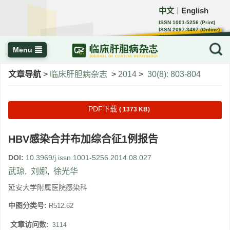
中文
English
｜
ISSN 1001-5256 (Print)
ISSN 2097-3497 (Online)
CN 22-1108/R
Menu
文章导航
>
临床肝胆病杂志
>
2014
>
30(8): 803-804
PDF下载
( 1373 KB)
HBV感染合并布加综合征1例报告
DOI:
10.3969/j.issn.1001-5256.2014.08.027
武琼
,
刘娜
,
徐光华
延安大学附属医院感染科
中图分类号:
R512.62
文章访问数:
3114