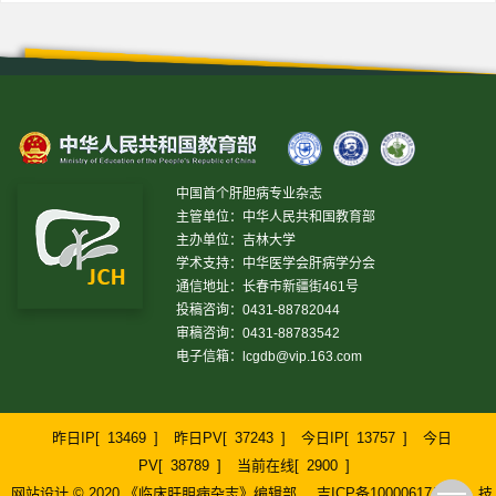
中国首个肝胆病专业杂志
主管单位：中华人民共和国教育部
主办单位：吉林大学
学术支持：中华医学会肝病学分会
通信地址：长春市新疆街461号
投稿咨询：0431-88782044
审稿咨询：0431-88783542
电子信箱：
lcgdb@vip.163.com
昨日IP[
13469
]
昨日PV[
37243
]
今日IP[
13757
]
今日
PV[
38789
]
当前在线[
2900
]
网站设计 © 2020 《临床肝胆病杂志》编辑部
吉ICP备10000617号-1
技