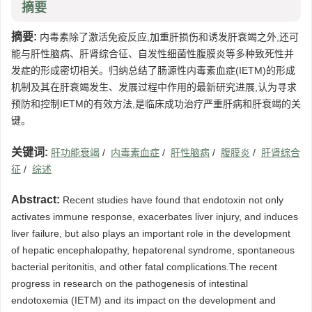
摘要
摘要:
内毒素除了激活免疫反应,加重肝损伤和诱发肝衰竭之外,还可
能与肝性脑病、肝肾综合征、自发性细菌性腹膜炎等多种致死性并
发症的形成密切相关。归纳总结了肠源性内毒素血症(IETM)的形成
机制及其在肝衰竭发生、发展过程中作用的最新研究进展,认为寻求
预防和控制IETM的有效方法,是临床成功治疗严重肝病和肝衰竭的关
键。
关键词:
肝功能衰竭
/
内毒素血症
/
肝性脑病
/
腹膜炎
/
肝肾综合
征
/
综述
Abstract:
Recent studies have found that endotoxin not only
activates immune response, exacerbates liver injury, and induces
liver failure, but also plays an important role in the development
of hepatic encephalopathy, hepatorenal syndrome, spontaneous
bacterial peritonitis, and other fatal complications.The recent
progress in research on the pathogenesis of intestinal
endotoxemia (IETM) and its impact on the development and