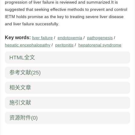
progression of liver failure is reviewed and summarized.It is
suggested that seeking effective methods to prevent and control
IETM holds promise as the key to treating severe liver disease
and liver failure successfully.
Key words:
liver failure
/
endotoxemia
/
pathogenesis
/
hepatic encephalopathy
/
peritonitis
/
hepatorenal syndrome
HTML全文
参考文献
(25)
相关文章
施引文献
资源附件
(0)