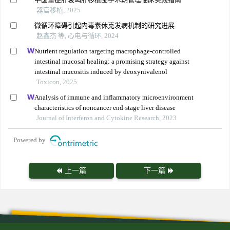
器官移植, 2025
微循环障碍引起内毒素休克发病机制的研究进展
赵鑫杰 等, 心电与循环, 2024
Nutrient regulation targeting macrophage-controlled
intestinal mucosal healing: a promising strategy against
intestinal mucositis induced by deoxynivalenol
Toxicon, 2025
Analysis of immune and inflammatory microenvironment
characteristics of noncancer end-stage liver disease
Journal of Interferon and Cytokine Research, 2023
Powered by
上一篇
下一篇