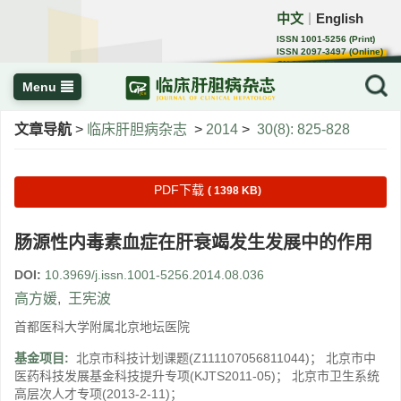
中文
English
｜
ISSN 1001-5256 (Print)
ISSN 2097-3497 (Online)
CN 22-1108/R
Menu
文章导航
>
临床肝胆病杂志
>
2014
>
30(8): 825-828
PDF下载
( 1398 KB)
肠源性内毒素血症在肝衰竭发生发展中的作用
DOI:
10.3969/j.issn.1001-5256.2014.08.036
高方媛
,
王宪波
首都医科大学附属北京地坛医院
基金项目:
北京市科技计划课题(Z111107056811044)； 北京市中
医药科技发展基金科技提升专项(KJTS2011-05)； 北京市卫生系统
高层次人才专项(2013-2-11)；