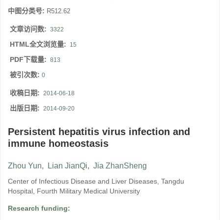
中图分类号:
R512.62
文章访问数:
3322
HTML全文浏览量:
15
PDF下载量:
813
被引次数:
0
收稿日期:
2014-06-18
出版日期:
2014-09-20
Persistent hepatitis virus infection and
immune homeostasis
Zhou Yun
,
Lian JianQi
,
Jia ZhanSheng
Center of Infectious Disease and Liver Diseases, Tangdu
Hospital, Fourth Military Medical University
Research funding: