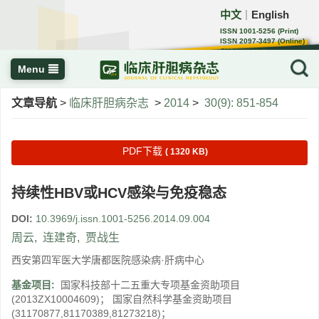
中文
English
｜
ISSN 1001-5256 (Print)
ISSN 2097-3497 (Online)
CN 22-1108/R
Menu
文章导航
>
临床肝胆病杂志
>
2014
>
30(9): 851-854
PDF下载
( 1320 KB)
持续性HBV或HCV感染与免疫稳态
DOI:
10.3969/j.issn.1001-5256.2014.09.004
周云
,
连建奇
,
贾战生
西安第四军医大学唐都医院感染病·肝病中心
基金项目:
国家科技部十二五重大专项基金资助项目
(2013ZX10004609)； 国家自然科学基金资助项目
(31170877,81170389,81273218)；