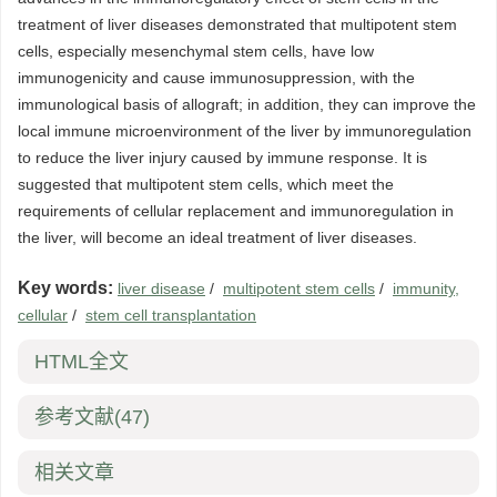
treatment of liver diseases demonstrated that multipotent stem
cells, especially mesenchymal stem cells, have low
immunogenicity and cause immunosuppression, with the
immunological basis of allograft; in addition, they can improve the
local immune microenvironment of the liver by immunoregulation
to reduce the liver injury caused by immune response. It is
suggested that multipotent stem cells, which meet the
requirements of cellular replacement and immunoregulation in
the liver, will become an ideal treatment of liver diseases.
Key words:
liver disease
/
multipotent stem cells
/
immunity,
cellular
/
stem cell transplantation
HTML全文
参考文献
(47)
相关文章