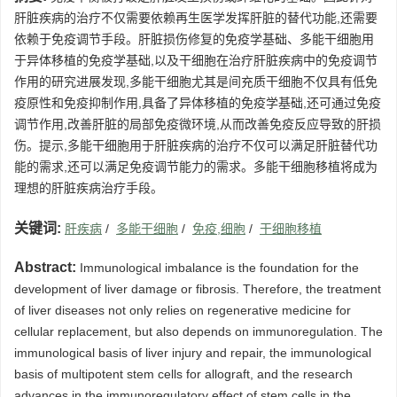
肝脏疾病的治疗不仅需要依赖再生医学发挥肝脏的替代功能,还需要
依赖于免疫调节手段。肝脏损伤修复的免疫学基础、多能干细胞用
于异体移植的免疫学基础,以及干细胞在治疗肝脏疾病中的免疫调节
作用的研究进展发现,多能干细胞尤其是间充质干细胞不仅具有低免
疫原性和免疫抑制作用,具备了异体移植的免疫学基础,还可通过免疫
调节作用,改善肝脏的局部免疫微环境,从而改善免疫反应导致的肝损
伤。提示,多能干细胞用于肝脏疾病的治疗不仅可以满足肝脏替代功
能的需求,还可以满足免疫调节能力的需求。多能干细胞移植将成为
理想的肝脏疾病治疗手段。
关键词:
肝疾病
/
多能干细胞
/
免疫,细胞
/
干细胞移植
Abstract:
Immunological imbalance is the foundation for the
development of liver damage or fibrosis. Therefore, the treatment
of liver diseases not only relies on regenerative medicine for
cellular replacement, but also depends on immunoregulation. The
immunological basis of liver injury and repair, the immunological
basis of multipotent stem cells for allograft, and the research
advances in the immunoregulatory effect of stem cells in the