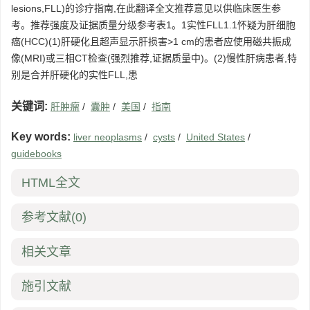
lesions,FLL)的诊疗指南,在此翻译全文推荐意见以供临床医生参
考。推荐强度及证据质量分级参考表1。1实性FLL1.1怀疑为肝细胞
癌(HCC)(1)肝硬化且超声显示肝损害>1 cm的患者应使用磁共振成
像(MRI)或三相CT检查(强烈推荐,证据质量中)。(2)慢性肝病患者,特
别是合并肝硬化的实性FLL,患
关键词:
肝肿瘤
/
囊肿
/
美国
/
指南
Key words:
liver neoplasms
/
cysts
/
United States
/
guidebooks
HTML全文
参考文献
(0)
相关文章
施引文献