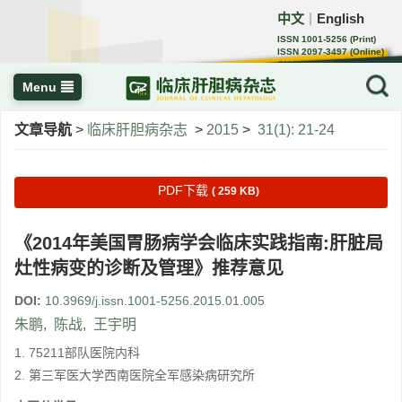
中文
English
｜
ISSN 1001-5256 (Print)
ISSN 2097-3497 (Online)
CN 22-1108/R
Menu
文章导航
>
临床肝胆病杂志
>
2015
>
31(1): 21-24
PDF下载
( 259 KB)
《2014年美国胃肠病学会临床实践指南:肝脏局
灶性病变的诊断及管理》推荐意见
DOI:
10.3969/j.issn.1001-5256.2015.01.005
朱鹏
,
陈战
,
王宇明
1. 75211部队医院内科
2. 第三军医大学西南医院全军感染病研究所