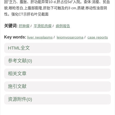
因"乏力、腹胀、肝功能异常10 d,肝占位5d"入院。查体:消瘦、贫血
貌,眼睑苍白,上腹部膨隆,肝肋下可触及约3 cm,质硬,移动性浊音阴
性。强化CT示肝右叶见截面
关键词:
肝肿瘤
/
平滑肌肉瘤
/
病例报告
Key words:
liver neoplasms
/
leiomvosarcoma
/
case reports
HTML全文
参考文献
(0)
相关文章
施引文献
资源附件
(0)