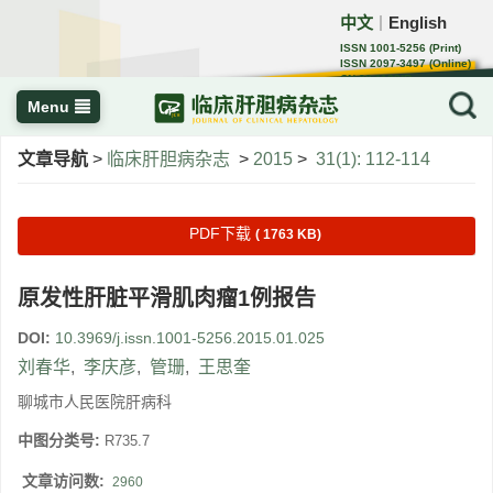
中文
English
｜
ISSN 1001-5256 (Print)
ISSN 2097-3497 (Online)
CN 22-1108/R
Menu
文章导航
>
临床肝胆病杂志
>
2015
>
31(1): 112-114
PDF下载
( 1763 KB)
原发性肝脏平滑肌肉瘤1例报告
DOI:
10.3969/j.issn.1001-5256.2015.01.025
刘春华
,
李庆彦
,
管珊
,
王思奎
聊城市人民医院肝病科
中图分类号:
R735.7
文章访问数:
2960