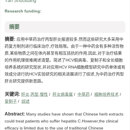
Yan ShuGuang
Research funding:
摘要
摘要:
应用中草药治疗丙型肝炎报道较多,然而这些研究大多采用中
药复方制剂进行临床治疗,疗效局限。由于一种中药含有多种活性物
质,某些物质之间在体内甚至有相互拮抗的作用,因此,对于治疗结果
的作用机理很难阐述清楚。简述了HCV假病毒、复制子和全长细胞
培养系统的研究现状,并对应用HCV RNA细胞模型研究中药单体或有
效成分进行抗HCV实验研究的相关进展进行了综述,为中药治疗丙型
肝炎研究提供新思路。
关键词:
肝炎,丙型,慢性
/
肝炎病毒属
/
中草药
/
细胞培养技术
/
复制子
/
综述
Abstract:
Many studies have shown that Chinese herb extracts
could treat patients who suffer hepatitis C.However,the clinical
efficacy is limited due to the use of traditional Chinese