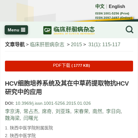
中文
English
｜
ISSN 1001-5256 (Print)
ISSN 2097-3497 (Online)
CN 22-1108/R
Menu
文章导航
>
临床肝胆病杂志
>
2015
>
31(1): 115-117
PDF下载
( 1777 KB)
HCV细胞培养系统及其在中草药提取物抗HCV
研究中的应用
DOI:
10.3969/j.issn.1001-5256.2015.01.026
李京涛
,
常占杰
,
席奇
,
刘亚珠
,
宋春荣
,
南然
,
李日向
,
魏海梁
,
闫曙光
1. 陕西中医学院附属医院
2. 陕西中医学院